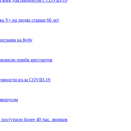
а коек для пациентов с COVID-19
ка V» на людях старше 60 лет
рограмм на Кубу
ановили приём арестантов
овности из-за COVID-19
авирусом
 поступило более 40 тыс. звонков