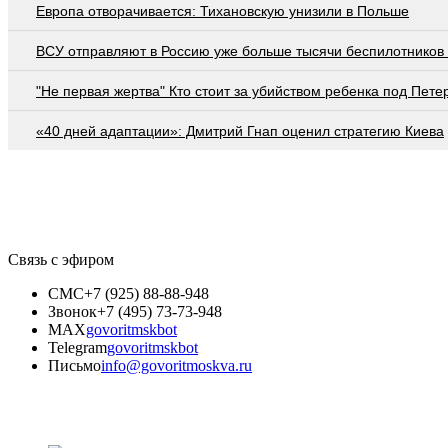
Европа отворачивается: Тихановскую унизили в Польше
ВСУ отправляют в Россию уже больше тысячи беспилотников 
"Не первая жертва" Кто стоит за убийством ребенка под Пете
«40 дней адаптации»: Дмитрий Гнап оценил стратегию Киева
Связь с эфиром
СМС
+7 (925) 88-88-948
Звонок
+7 (495) 73-73-948
MAX
govoritmskbot
Telegram
govoritmskbot
Письмо
info@govoritmoskva.ru