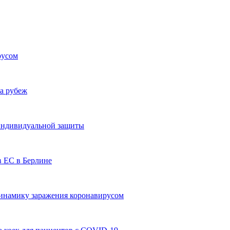
русом
за рубеж
 индивидуальной защиты
 ЕС в Берлине
динамику заражения коронавирусом