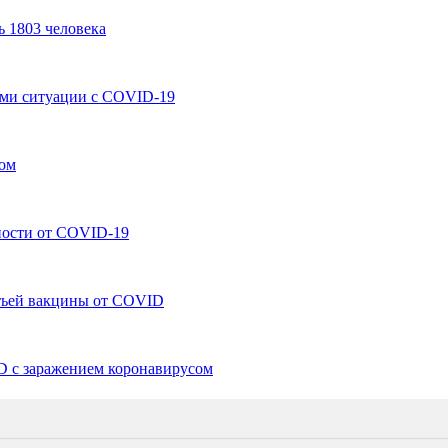
ь 1803 человека
ыми ситуации с COVID-19
сом
ности от COVID-19
етьей вакцины от COVID
D c заражением коронавирусом