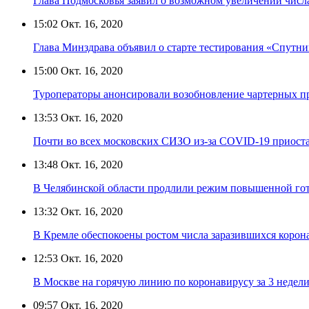
Глава Подмосковья заявил о возможном увеличении числ
15:02
Окт. 16, 2020
Глава Минздрава объявил о старте тестирования «Спутни
15:00
Окт. 16, 2020
Туроператоры анонсировали возобновление чартерных п
13:53
Окт. 16, 2020
Почти во всех московских СИЗО из-за COVID-19 приост
13:48
Окт. 16, 2020
В Челябинской области продлили режим повышенной гот
13:32
Окт. 16, 2020
В Кремле обеспокоены ростом числа заразившихся корон
12:53
Окт. 16, 2020
В Москве на горячую линию по коронавирусу за 3 недели
09:57
Окт. 16, 2020