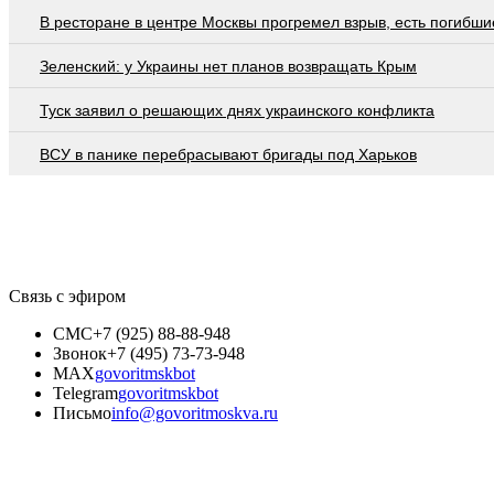
В ресторане в центре Москвы прогремел взрыв, есть погибши
Зеленский: у Украины нет планов возвращать Крым
Туск заявил о решающих днях украинского конфликта
ВСУ в панике перебрасывают бригады под Харьков
Связь с эфиром
СМС
+7 (925) 88-88-948
Звонок
+7 (495) 73-73-948
MAX
govoritmskbot
Telegram
govoritmskbot
Письмо
info@govoritmoskva.ru