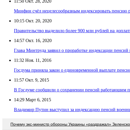
11:50
Окт. 28, 2020
Минфин счёл нецелесообразным индексировать пенсию
10:15
Окт. 20, 2020
Правительство выделило более 900 млн рублей на допла
14:57
Окт. 16, 2020
Глава Минтруда заявил о проработке индексации пенси
11:32
Ноя. 11, 2016
Госдума приняла закон о единовременной выплате пенси
11:57
Окт. 9, 2015
В Госдуме сообщили о сохранении пенсий работающим п
14:29
Март 6, 2015
Владимир Путин выступил за индексацию пенсий военн
Почему экс-министр обороны Украины «раздражал» Зеленско