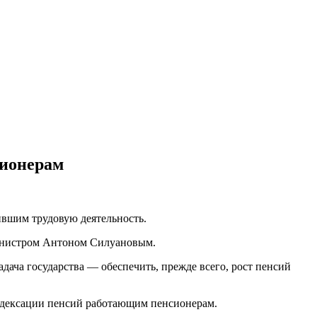
сионерам
ившим трудовую деятельность.
министром Антоном Силуановым.
адача государства — обеспечить, прежде всего, рост пенсий
индексации пенсий работающим пенсионерам.