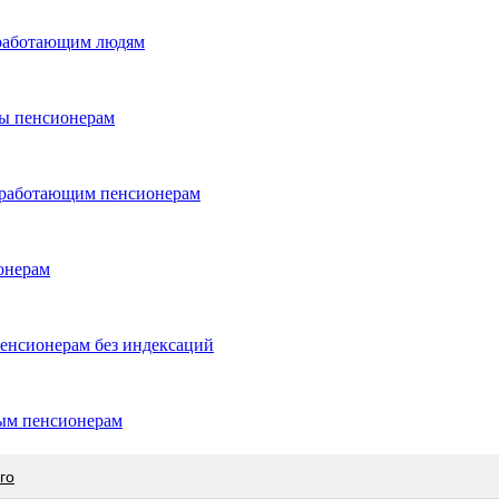
 работающим людям
ты пенсионерам
й работающим пенсионерам
онерам
енсионерам без индексаций
ым пенсионерам
го