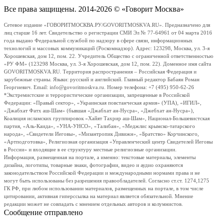
Все права защищены. 2014-2026 © «Говорит Москва»
Сетевое издание «ГОВОРИТМОСКВА.РУ/GOVORITMOSKVA.RU». Предназначено для
лиц старше 16 лет. Свидетельство о регистрации СМИ Эл № 77-64961 от 04 марта 2016
года выдано Федеральной службой по надзору в сфере связи, информационных
технологий и массовых коммуникаций (Роскомнадзор). Адрес: 123298, Москва, ул. 3-я
Хорошевская, дом 12, пом. 22. Учредитель Общество с ограниченной ответственностью
«РУ ФМ» (123298 Москва, ул. 3-я Хорошевская, дом 12, пом. 22). Доменное имя сайта
GOVORITMOSKVA.RU. Территория распространения – Российская Федерация и
зарубежные страны. Языки: русский и английский. Главный редактор Бабаян Роман
Георгиевич. Email: info@govoritmoskva.ru. Номер телефона: +7 (495) 950-62-26
*Экстремистские и террористические организации, запрещенные в Российской
Федерации: «Правый сектор», «Украинская повстанческая армия» (УПА), «ИГИЛ»,
«Джабхат Фатх аш-Шам» (бывшая «Джабхат ан-Нусра», «Джебхат ан-Нусра»),
Коалиция исламских группировок «Хайят Тахрир аш-Шам», Национал-Большевистская
партия, «Аль-Каида», «УНА-УНСО», «Талибан», «Меджлис крымско-татарского
народа», «Свидетели Иеговы», «Мизантропик Дивижн», «Братство» Корчинского,
«Артподготовка», Религиозная организация «Управленческий центр Свидетелей Иеговы
в России» и входящие в ее структуру местные религиозные организации.
Информация, размещенная на портале, а именно: текстовые материалы, элементы
дизайна, логотипы, товарные знаки, фотографии, видео и аудио охраняются
законодательством Российской Федерации и международными нормами права и не
могут быть использованы без разрешения правообладателей. Согласно ст.ст. 1274,1275
ГК РФ, при любом использовании материалов, размещенных на портале, в том числе
цитировании, активная гиперссылка на материал является обязательной. Мнение
редакции может не совпадать с мнением отдельных авторов и колумнистов.
Сообщение отправлено