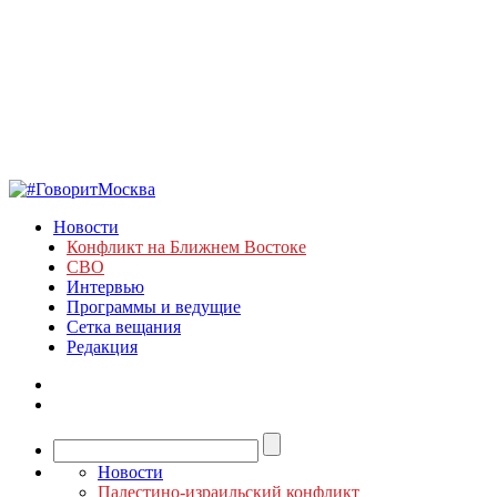
Новости
Конфликт на Ближнем Востоке
СВО
Интервью
Программы и ведущие
Сетка вещания
Редакция
Новости
Палестино-израильский конфликт