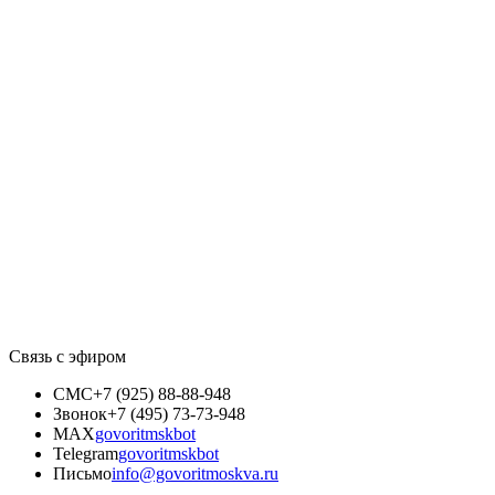
Связь с эфиром
СМС
+7 (925) 88-88-948
Звонок
+7 (495) 73-73-948
MAX
govoritmskbot
Telegram
govoritmskbot
Письмо
info@govoritmoskva.ru