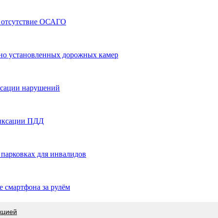
а отсутствие ОСАГО
но установленных дорожных камер
ксации нарушений
фиксации ПДД
парковках для инвалидов
е смартфона за рулём
кцией