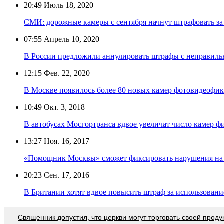
20:49
Июль 18, 2020
СМИ: дорожные камеры с сентября начнут штрафовать з
07:55
Апрель 10, 2020
В России предложили аннулировать штрафы с неправиль
12:15
Фев. 22, 2020
В Москве появилось более 80 новых камер фотовидеофи
10:49
Окт. 3, 2018
В автобусах Мосгортранса вдвое увеличат число камер 
13:27
Ноя. 16, 2017
«Помощник Москвы» сможет фиксировать нарушения на 
20:23
Сен. 17, 2016
В Британии хотят вдвое повысить штраф за использовани
Священник допустил, что церкви могут торговать своей проду