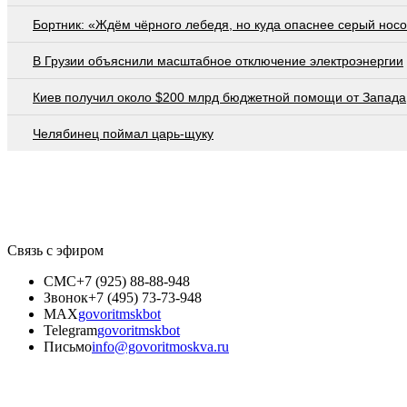
Бортник: «Ждём чёрного лебедя, но куда опаснее серый нос
В Грузии объяснили масштабное отключение электроэнергии
Киев получил около $200 млрд бюджетной помощи от Запада
Челябинец поймал царь-щуку
Связь с эфиром
СМС
+7 (925) 88-88-948
Звонок
+7 (495) 73-73-948
MAX
govoritmskbot
Telegram
govoritmskbot
Письмо
info@govoritmoskva.ru