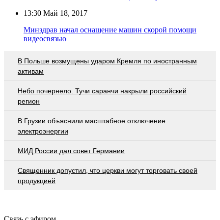
13:30
Май 18, 2017
Минздрав начал оснащение машин скорой помощи
видеосвязью
В Польше возмущены ударом Кремля по иностранным
активам
Небо почернело. Тучи саранчи накрыли российский
регион
В Грузии объяснили масштабное отключение
электроэнергии
МИД России дал совет Германии
Священник допустил, что церкви могут торговать своей
продукцией
Связь с эфиром