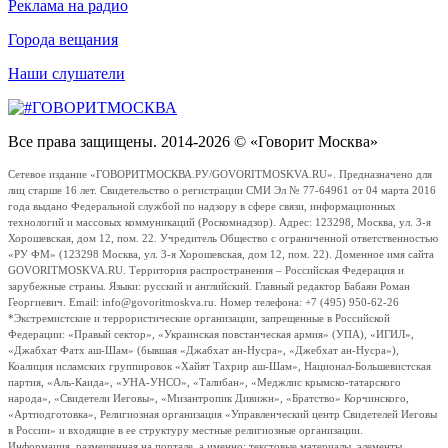
Реклама на радио
Города вещания
Наши слушатели
Все права защищены. 2014-2026 © «Говорит Москва»
Сетевое издание «ГОВОРИТМОСКВА.РУ/GOVORITMOSKVA.RU». Предназначено для
лиц старше 16 лет. Свидетельство о регистрации СМИ Эл № 77-64961 от 04 марта 2016
года выдано Федеральной службой по надзору в сфере связи, информационных
технологий и массовых коммуникаций (Роскомнадзор). Адрес: 123298, Москва, ул. 3-я
Хорошевская, дом 12, пом. 22. Учредитель Общество с ограниченной ответственностью
«РУ ФМ» (123298 Москва, ул. 3-я Хорошевская, дом 12, пом. 22). Доменное имя сайта
GOVORITMOSKVA.RU. Территория распространения – Российская Федерация и
зарубежные страны. Языки: русский и английский. Главный редактор Бабаян Роман
Георгиевич. Email: info@govoritmoskva.ru. Номер телефона: +7 (495) 950-62-26
*Экстремистские и террористические организации, запрещенные в Российской
Федерации: «Правый сектор», «Украинская повстанческая армия» (УПА), «ИГИЛ»,
«Джабхат Фатх аш-Шам» (бывшая «Джабхат ан-Нусра», «Джебхат ан-Нусра»),
Коалиция исламских группировок «Хайят Тахрир аш-Шам», Национал-Большевистская
партия, «Аль-Каида», «УНА-УНСО», «Талибан», «Меджлис крымско-татарского
народа», «Свидетели Иеговы», «Мизантропик Дивижн», «Братство» Корчинского,
«Артподготовка», Религиозная организация «Управленческий центр Свидетелей Иеговы
в России» и входящие в ее структуру местные религиозные организации.
Информация, размещенная на портале, а именно: текстовые материалы, элементы