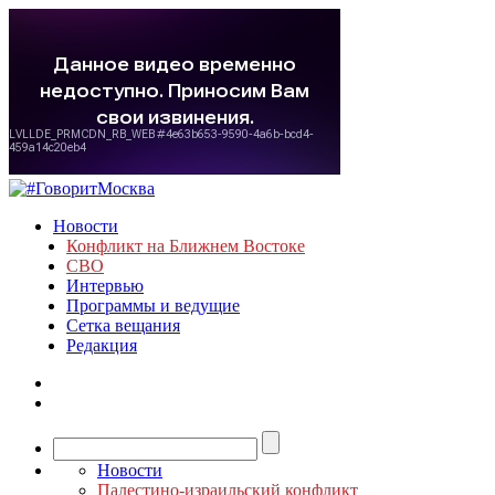
Новости
Конфликт на Ближнем Востоке
СВО
Интервью
Программы и ведущие
Сетка вещания
Редакция
Новости
Палестино-израильский конфликт