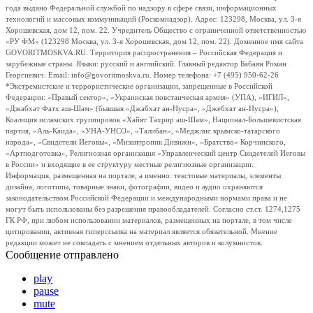
года выдано Федеральной службой по надзору в сфере связи, информационных
технологий и массовых коммуникаций (Роскомнадзор). Адрес: 123298, Москва, ул. 3-я
Хорошевская, дом 12, пом. 22. Учредитель Общество с ограниченной ответственностью
«РУ ФМ» (123298 Москва, ул. 3-я Хорошевская, дом 12, пом. 22). Доменное имя сайта
GOVORITMOSKVA.RU. Территория распространения – Российская Федерация и
зарубежные страны. Языки: русский и английский. Главный редактор Бабаян Роман
Георгиевич. Email: info@govoritmoskva.ru. Номер телефона: +7 (495) 950-62-26
*Экстремистские и террористические организации, запрещенные в Российской
Федерации: «Правый сектор», «Украинская повстанческая армия» (УПА), «ИГИЛ»,
«Джабхат Фатх аш-Шам» (бывшая «Джабхат ан-Нусра», «Джебхат ан-Нусра»),
Коалиция исламских группировок «Хайят Тахрир аш-Шам», Национал-Большевистская
партия, «Аль-Каида», «УНА-УНСО», «Талибан», «Меджлис крымско-татарского
народа», «Свидетели Иеговы», «Мизантропик Дивижн», «Братство» Корчинского,
«Артподготовка», Религиозная организация «Управленческий центр Свидетелей Иеговы
в России» и входящие в ее структуру местные религиозные организации.
Информация, размещенная на портале, а именно: текстовые материалы, элементы
дизайна, логотипы, товарные знаки, фотографии, видео и аудио охраняются
законодательством Российской Федерации и международными нормами права и не
могут быть использованы без разрешения правообладателей. Согласно ст.ст. 1274,1275
ГК РФ, при любом использовании материалов, размещенных на портале, в том числе
цитировании, активная гиперссылка на материал является обязательной. Мнение
редакции может не совпадать с мнением отдельных авторов и колумнистов.
Сообщение отправлено
play
pause
mute