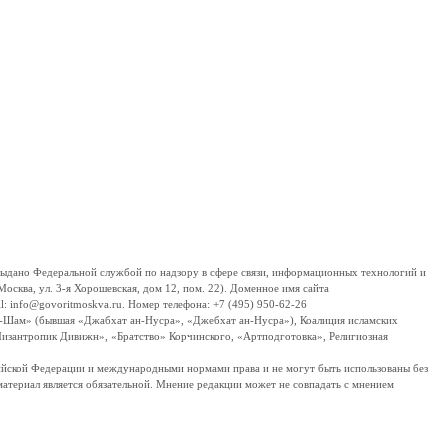
дано Федеральной службой по надзору в сфере связи, информационных технологий и
сква, ул. 3-я Хорошевская, дом 12, пом. 22). Доменное имя сайта
 info@govoritmoskva.ru. Номер телефона: +7 (495) 950-62-26
ш-Шам» (бывшая «Джабхат ан-Нусра», «Джебхат ан-Нусра»), Коалиция исламских
изантропик Дивижн», «Братство» Корчинского, «Артподготовка», Религиозная
ссийской Федерации и международными нормами права и не могут быть использованы без
материал является обязательной. Мнение редакции может не совпадать с мнением