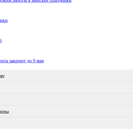
ежим работы в майские праздники
ники
й
ота закроют до 9 мая
еву
роны