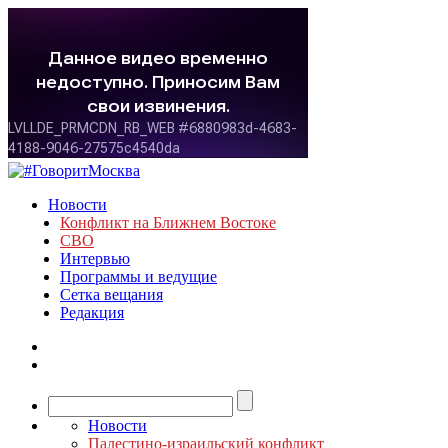
Новости
Конфликт на Ближнем Востоке
СВО
Интервью
Программы и ведущие
Сетка вещания
Редакция
Новости
Палестино-израильский конфликт