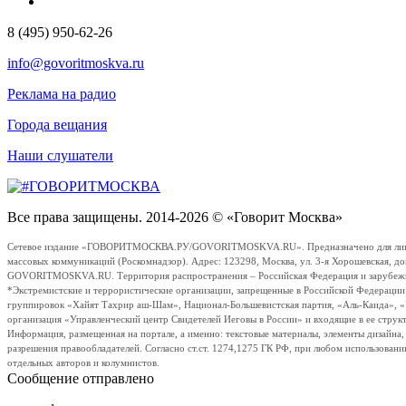
8 (495) 950-62-26
info@govoritmoskva.ru
Реклама на радио
Города вещания
Наши слушатели
Все права защищены. 2014-2026 © «Говорит Москва»
Сетевое издание «ГОВОРИТМОСКВА.РУ/GOVORITMOSKVA.RU». Предназначено для лиц стар
массовых коммуникаций (Роскомнадзор). Адрес: 123298, Москва, ул. 3-я Хорошевская, д
GOVORITMOSKVA.RU. Территория распространения – Российская Федерация и зарубежные с
*Экстремистские и террористические организации, запрещенные в Российской Федераци
группировок «Хайят Тахрир аш-Шам», Национал-Большевистская партия, «Аль-Каида», 
организация «Управленческий центр Свидетелей Иеговы в России» и входящие в ее струк
Информация, размещенная на портале, а именно: текстовые материалы, элементы дизайна
разрешения правообладателей. Согласно ст.ст. 1274,1275 ГК РФ, при любом использовани
отдельных авторов и колумнистов.
Сообщение отправлено