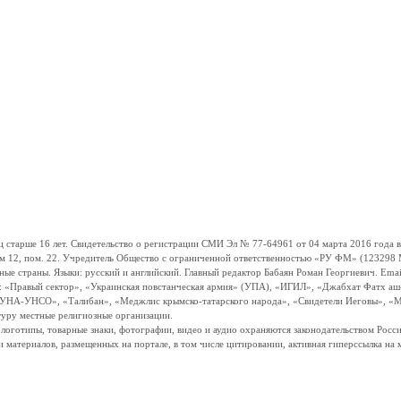
ше 16 лет. Свидетельство о регистрации СМИ Эл № 77-64961 от 04 марта 2016 года вы
ом 12, пом. 22. Учредитель Общество с ограниченной ответственностью «РУ ФМ» (123298 Мо
траны. Языки: русский и английский. Главный редактор Бабаян Роман Георгиевич. Email:
и: «Правый сектор», «Украинская повстанческая армия» (УПА), «ИГИЛ», «Джабхат Фатх а
«УНА-УНСО», «Талибан», «Меджлис крымско-татарского народа», «Свидетели Иеговы», «М
туру местные религиозные организации.
, логотипы, товарные знаки, фотографии, видео и аудио охраняются законодательством Ро
и материалов, размещенных на портале, в том числе цитировании, активная гиперссылка на 