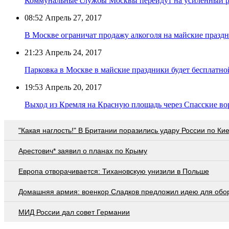
Коммунальные службы Москвы перейдут на усиленный р
08:52
Апрель 27, 2017
В Москве ограничат продажу алкоголя на майские празд
21:23
Апрель 24, 2017
Парковка в Москве в майские праздники будет бесплатно
19:53
Апрель 20, 2017
Выход из Кремля на Красную площадь через Спасские вор
"Какая наглость!" В Британии поразились удару России по Ки
Арестович* заявил о планах по Крыму
Европа отворачивается: Тихановскую унизили в Польше
Домашняя армия: военкор Сладков предложил идею для обо
МИД России дал совет Германии