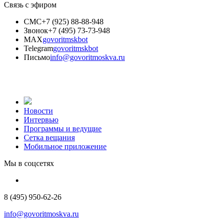
Связь с эфиром
СМС
+7 (925) 88-88-948
Звонок
+7 (495) 73-73-948
MAX
govoritmskbot
Telegram
govoritmskbot
Письмо
info@govoritmoskva.ru
Новости
Интервью
Программы и ведущие
Сетка вещания
Мобильное приложение
Мы в соцсетях
8 (495) 950-62-26
info@govoritmoskva.ru