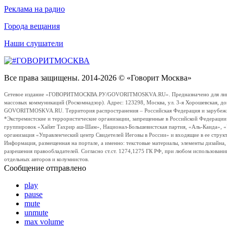
Реклама на радио
Города вещания
Наши слушатели
Все права защищены. 2014-2026 © «Говорит Москва»
Сетевое издание «ГОВОРИТМОСКВА.РУ/GOVORITMOSKVA.RU». Предназначено для лиц стар
массовых коммуникаций (Роскомнадзор). Адрес: 123298, Москва, ул. 3-я Хорошевская, д
GOVORITMOSKVA.RU. Территория распространения – Российская Федерация и зарубежные с
*Экстремистские и террористические организации, запрещенные в Российской Федераци
группировок «Хайят Тахрир аш-Шам», Национал-Большевистская партия, «Аль-Каида», 
организация «Управленческий центр Свидетелей Иеговы в России» и входящие в ее струк
Информация, размещенная на портале, а именно: текстовые материалы, элементы дизайна
разрешения правообладателей. Согласно ст.ст. 1274,1275 ГК РФ, при любом использовани
отдельных авторов и колумнистов.
Сообщение отправлено
play
pause
mute
unmute
max volume