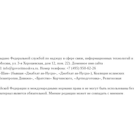
дано Федеральной службой по надзору в сфере связи, информационных технологий и
сква, ул. 3-я Хорошевская, дом 12, пом. 22). Доменное имя сайта
 info@govoritmoskva.ru. Номер телефона: +7 (495) 950-62-26
ш-Шам» (бывшая «Джабхат ан-Нусра», «Джебхат ан-Нусра»), Коалиция исламских
изантропик Дивижн», «Братство» Корчинского, «Артподготовка», Религиозная
ссийской Федерации и международными нормами права и не могут быть использованы без
материал является обязательной. Мнение редакции может не совпадать с мнением