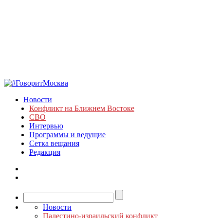
Новости
Конфликт на Ближнем Востоке
СВО
Интервью
Программы и ведущие
Сетка вещания
Редакция
Новости
Палестино-израильский конфликт