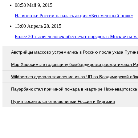
08:58
Май 9, 2015
На востоке России началась акция «Бессмертный полк»
13:00
Апрель 28, 2015
Более 20 тысяч человек обеспечат порядок в Москве на 
Австрийцы массово устремились в Россию после указа Путин
Мэр Хиросимы в годовщину бомбардировки раскритиковал Р
Wildberries cделала заявление из-за ЧП во Владимирской обл
Пауэрбанк стал причиной пожара в квартире Нижневартовска
Путин восхитился отношениями России и Киргизии