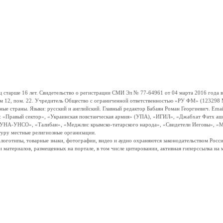
ше 16 лет. Свидетельство о регистрации СМИ Эл № 77-64961 от 04 марта 2016 года вы
ом 12, пом. 22. Учредитель Общество с ограниченной ответственностью «РУ ФМ» (123298 Мо
траны. Языки: русский и английский. Главный редактор Бабаян Роман Георгиевич. Email:
и: «Правый сектор», «Украинская повстанческая армия» (УПА), «ИГИЛ», «Джабхат Фатх а
«УНА-УНСО», «Талибан», «Меджлис крымско-татарского народа», «Свидетели Иеговы», «М
туру местные религиозные организации.
, логотипы, товарные знаки, фотографии, видео и аудио охраняются законодательством Ро
и материалов, размещенных на портале, в том числе цитировании, активная гиперссылка на 