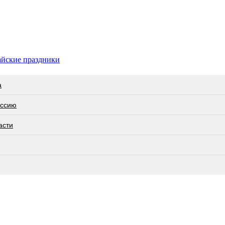
майские праздники
а
оссию
асти