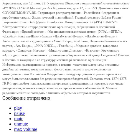
Хорошевская, дом 12, пом. 22. Учредитель Общество с ограниченной ответственностью
«РУ ФМ» (123298 Москва, ул. 3-я Хорошевская, дом 12, пом. 22). Доменное имя сайта
GOVORITMOSKVA.RU. Территория распространения – Российская Федерация и
зарубежные страны. Языки: русский и английский. Главный редактор Бабаян Роман
Георгиевич. Email: info@govoritmoskva.ru. Номер телефона: +7 (495) 950-62-26
*Экстремистские и террористические организации, запрещенные в Российской
Федерации: «Правый сектор», «Украинская повстанческая армия» (УПА), «ИГИЛ»,
«Джабхат Фатх аш-Шам» (бывшая «Джабхат ан-Нусра», «Джебхат ан-Нусра»),
Коалиция исламских группировок «Хайят Тахрир аш-Шам», Национал-Большевистская
партия, «Аль-Каида», «УНА-УНСО», «Талибан», «Меджлис крымско-татарского
народа», «Свидетели Иеговы», «Мизантропик Дивижн», «Братство» Корчинского,
«Артподготовка», Религиозная организация «Управленческий центр Свидетелей Иеговы
в России» и входящие в ее структуру местные религиозные организации.
Информация, размещенная на портале, а именно: текстовые материалы, элементы
дизайна, логотипы, товарные знаки, фотографии, видео и аудио охраняются
законодательством Российской Федерации и международными нормами права и не
могут быть использованы без разрешения правообладателей. Согласно ст.ст. 1274,1275
ГК РФ, при любом использовании материалов, размещенных на портале, в том числе
цитировании, активная гиперссылка на материал является обязательной. Мнение
редакции может не совпадать с мнением отдельных авторов и колумнистов.
Сообщение отправлено
play
pause
mute
unmute
max volume