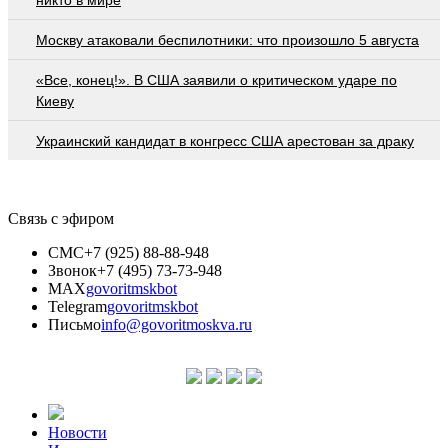
Москву атаковали беспилотники: что произошло 5 августа
«Все, конец!». В США заявили о критическом ударе по
Киеву
Украинский кандидат в конгресс США арестован за драку
Связь с эфиром
СМС
+7 (925) 88-88-948
Звонок
+7 (495) 73-73-948
MAX
govoritmskbot
Telegram
govoritmskbot
Письмо
info@govoritmoskva.ru
Новости