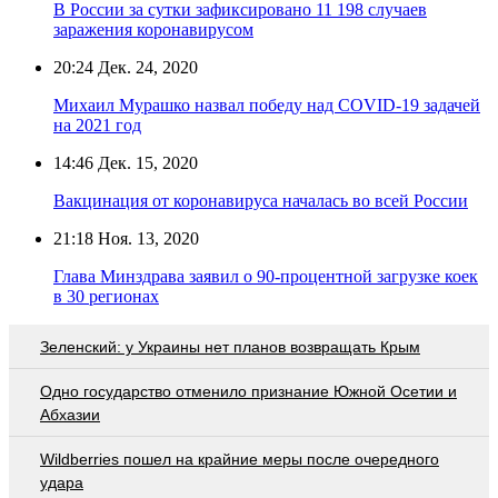
В России за сутки зафиксировано 11 198 случаев
заражения коронавирусом
20:24
Дек. 24, 2020
Михаил Мурашко назвал победу над COVID-19 задачей
на 2021 год
14:46
Дек. 15, 2020
Вакцинация от коронавируса началась во всей России
21:18
Ноя. 13, 2020
Глава Минздрава заявил о 90-процентной загрузке коек
в 30 регионах
Зеленский: у Украины нет планов возвращать Крым
Одно государство отменило признание Южной Осетии и
Абхазии
Wildberries пошел на крайние меры после очередного
удара