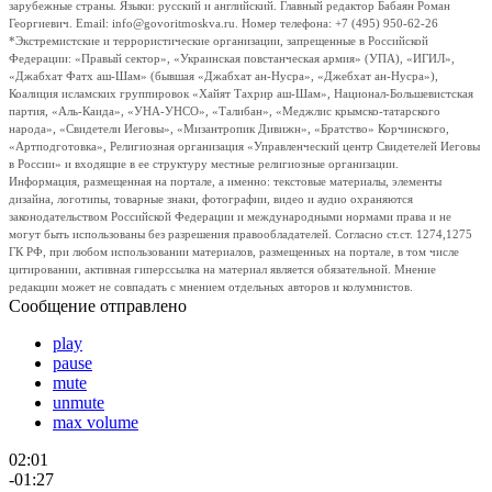
зарубежные страны. Языки: русский и английский. Главный редактор Бабаян Роман
Георгиевич. Email: info@govoritmoskva.ru. Номер телефона: +7 (495) 950-62-26
*Экстремистские и террористические организации, запрещенные в Российской
Федерации: «Правый сектор», «Украинская повстанческая армия» (УПА), «ИГИЛ»,
«Джабхат Фатх аш-Шам» (бывшая «Джабхат ан-Нусра», «Джебхат ан-Нусра»),
Коалиция исламских группировок «Хайят Тахрир аш-Шам», Национал-Большевистская
партия, «Аль-Каида», «УНА-УНСО», «Талибан», «Меджлис крымско-татарского
народа», «Свидетели Иеговы», «Мизантропик Дивижн», «Братство» Корчинского,
«Артподготовка», Религиозная организация «Управленческий центр Свидетелей Иеговы
в России» и входящие в ее структуру местные религиозные организации.
Информация, размещенная на портале, а именно: текстовые материалы, элементы
дизайна, логотипы, товарные знаки, фотографии, видео и аудио охраняются
законодательством Российской Федерации и международными нормами права и не
могут быть использованы без разрешения правообладателей. Согласно ст.ст. 1274,1275
ГК РФ, при любом использовании материалов, размещенных на портале, в том числе
цитировании, активная гиперссылка на материал является обязательной. Мнение
редакции может не совпадать с мнением отдельных авторов и колумнистов.
Сообщение отправлено
play
pause
mute
unmute
max volume
02:01
-01:27