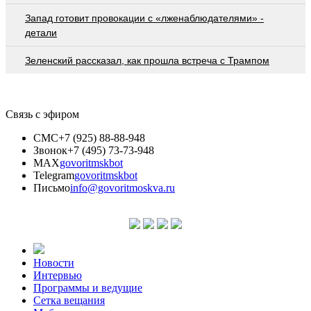
Запад готовит провокации с «лженаблюдателями» -
детали
Зеленский рассказал, как прошла встреча с Трампом
Связь с эфиром
СМС
+7 (925) 88-88-948
Звонок
+7 (495) 73-73-948
MAX
govoritmskbot
Telegram
govoritmskbot
Письмо
info@govoritmoskva.ru
Новости
Интервью
Программы и ведущие
Сетка вещания