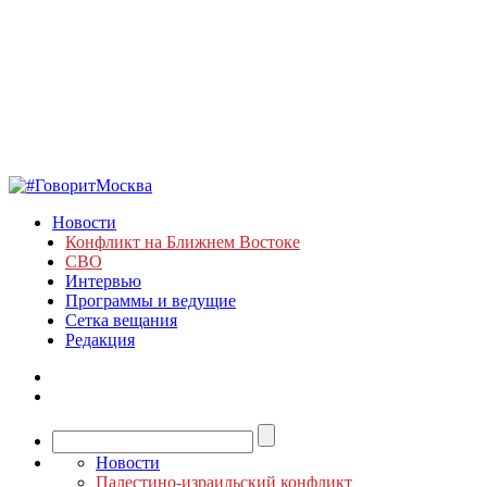
Новости
Конфликт на Ближнем Востоке
СВО
Интервью
Программы и ведущие
Сетка вещания
Редакция
Новости
Палестино-израильский конфликт