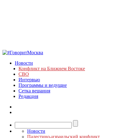
Новости
Конфликт на Ближнем Востоке
СВО
Интервью
Программы и ведущие
Сетка вещания
Редакция
Новости
Палестино-израильский конфликт