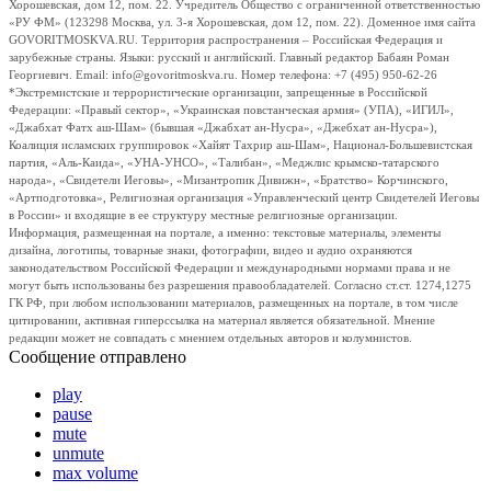
Хорошевская, дом 12, пом. 22. Учредитель Общество с ограниченной ответственностью
«РУ ФМ» (123298 Москва, ул. 3-я Хорошевская, дом 12, пом. 22). Доменное имя сайта
GOVORITMOSKVA.RU. Территория распространения – Российская Федерация и
зарубежные страны. Языки: русский и английский. Главный редактор Бабаян Роман
Георгиевич. Email: info@govoritmoskva.ru. Номер телефона: +7 (495) 950-62-26
*Экстремистские и террористические организации, запрещенные в Российской
Федерации: «Правый сектор», «Украинская повстанческая армия» (УПА), «ИГИЛ»,
«Джабхат Фатх аш-Шам» (бывшая «Джабхат ан-Нусра», «Джебхат ан-Нусра»),
Коалиция исламских группировок «Хайят Тахрир аш-Шам», Национал-Большевистская
партия, «Аль-Каида», «УНА-УНСО», «Талибан», «Меджлис крымско-татарского
народа», «Свидетели Иеговы», «Мизантропик Дивижн», «Братство» Корчинского,
«Артподготовка», Религиозная организация «Управленческий центр Свидетелей Иеговы
в России» и входящие в ее структуру местные религиозные организации.
Информация, размещенная на портале, а именно: текстовые материалы, элементы
дизайна, логотипы, товарные знаки, фотографии, видео и аудио охраняются
законодательством Российской Федерации и международными нормами права и не
могут быть использованы без разрешения правообладателей. Согласно ст.ст. 1274,1275
ГК РФ, при любом использовании материалов, размещенных на портале, в том числе
цитировании, активная гиперссылка на материал является обязательной. Мнение
редакции может не совпадать с мнением отдельных авторов и колумнистов.
Сообщение отправлено
play
pause
mute
unmute
max volume