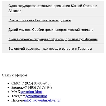
Одно государство отменило признание Южной Осетии и
Абхазии
Спасёт ли осень Россию от атак дронов
Дунай мелеет: Сербии грозит энергетический коллапс
Киев в сложной ситуации с Ираном, при чем тут Израиль
Зеленский рассказал, как прошла встреча с Трампом
Связь с эфиром
СМС
+7 (925) 88-88-948
Звонок
+7 (495) 73-73-948
MAX
govoritmskbot
Telegram
govoritmskbot
Письмо
info@govoritmoskva.ru