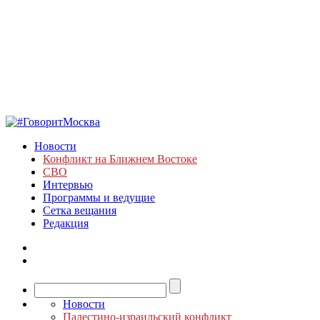
Новости
Конфликт на Ближнем Востоке
СВО
Интервью
Программы и ведущие
Сетка вещания
Редакция
Новости
Палестино-израильский конфликт