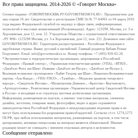
Все права защищены. 2014-2026 © «Говорит Москва»
Сетевое издание «ГОВОРИТМОСКВА.РУ/GOVORITMOSKVA.RU». Предназначено для
лиц старше 16 лет. Свидетельство о регистрации СМИ Эл № 77-64961 от 04 марта 2016
года выдано Федеральной службой по надзору в сфере связи, информационных
технологий и массовых коммуникаций (Роскомнадзор). Адрес: 123298, Москва, ул. 3-я
Хорошевская, дом 12, пом. 22. Учредитель Общество с ограниченной ответственностью
«РУ ФМ» (123298 Москва, ул. 3-я Хорошевская, дом 12, пом. 22). Доменное имя сайта
GOVORITMOSKVA.RU. Территория распространения – Российская Федерация и
зарубежные страны. Языки: русский и английский. Главный редактор Бабаян Роман
Георгиевич. Email: info@govoritmoskva.ru. Номер телефона: +7 (495) 950-62-26
*Экстремистские и террористические организации, запрещенные в Российской
Федерации: «Правый сектор», «Украинская повстанческая армия» (УПА), «ИГИЛ»,
«Джабхат Фатх аш-Шам» (бывшая «Джабхат ан-Нусра», «Джебхат ан-Нусра»),
Коалиция исламских группировок «Хайят Тахрир аш-Шам», Национал-Большевистская
партия, «Аль-Каида», «УНА-УНСО», «Талибан», «Меджлис крымско-татарского
народа», «Свидетели Иеговы», «Мизантропик Дивижн», «Братство» Корчинского,
«Артподготовка», Религиозная организация «Управленческий центр Свидетелей Иеговы
в России» и входящие в ее структуру местные религиозные организации.
Информация, размещенная на портале, а именно: текстовые материалы, элементы
дизайна, логотипы, товарные знаки, фотографии, видео и аудио охраняются
законодательством Российской Федерации и международными нормами права и не
могут быть использованы без разрешения правообладателей. Согласно ст.ст. 1274,1275
ГК РФ, при любом использовании материалов, размещенных на портале, в том числе
цитировании, активная гиперссылка на материал является обязательной. Мнение
редакции может не совпадать с мнением отдельных авторов и колумнистов.
Сообщение отправлено