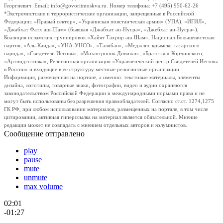
Георгиевич. Email: info@govoritmoskva.ru. Номер телефона: +7 (495) 950-62-26
*Экстремистские и террористические организации, запрещенные в Российской
Федерации: «Правый сектор», «Украинская повстанческая армия» (УПА), «ИГИЛ»,
«Джабхат Фатх аш-Шам» (бывшая «Джабхат ан-Нусра», «Джебхат ан-Нусра»),
Коалиция исламских группировок «Хайят Тахрир аш-Шам», Национал-Большевистская
партия, «Аль-Каида», «УНА-УНСО», «Талибан», «Меджлис крымско-татарского
народа», «Свидетели Иеговы», «Мизантропик Дивижн», «Братство» Корчинского,
«Артподготовка», Религиозная организация «Управленческий центр Свидетелей Иеговы
в России» и входящие в ее структуру местные религиозные организации.
Информация, размещенная на портале, а именно: текстовые материалы, элементы
дизайна, логотипы, товарные знаки, фотографии, видео и аудио охраняются
законодательством Российской Федерации и международными нормами права и не
могут быть использованы без разрешения правообладателей. Согласно ст.ст. 1274,1275
ГК РФ, при любом использовании материалов, размещенных на портале, в том числе
цитировании, активная гиперссылка на материал является обязательной. Мнение
редакции может не совпадать с мнением отдельных авторов и колумнистов.
Сообщение отправлено
play
pause
mute
unmute
max volume
02:01
-01:27