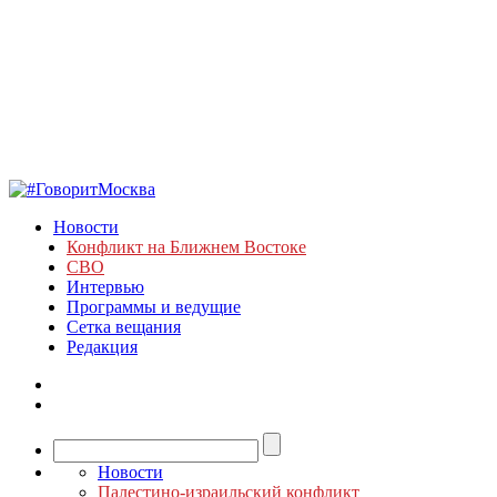
Новости
Конфликт на Ближнем Востоке
СВО
Интервью
Программы и ведущие
Сетка вещания
Редакция
Новости
Палестино-израильский конфликт