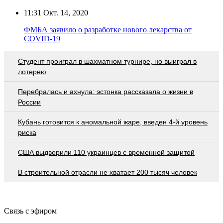
11:31
Окт. 14, 2020
ФМБА заявило о разработке нового лекарства от
COVID-19
Студент проиграл в шахматном турнире, но выиграл в
лотерею
Перебралась и ахнула: эстонка рассказала о жизни в
России
Кубань готовится к аномальной жаре, введен 4-й уровень
риска
США выдворили 110 украинцев с временной защитой
В строительной отрасли не хватает 200 тысяч человек
Связь с эфиром