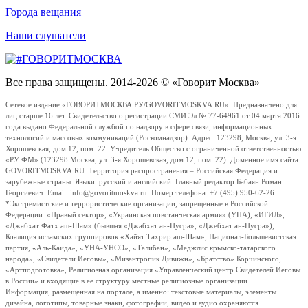
Города вещания
Наши слушатели
Все права защищены. 2014-2026 © «Говорит Москва»
Сетевое издание «ГОВОРИТМОСКВА.РУ/GOVORITMOSKVA.RU». Предназначено для
лиц старше 16 лет. Свидетельство о регистрации СМИ Эл № 77-64961 от 04 марта 2016
года выдано Федеральной службой по надзору в сфере связи, информационных
технологий и массовых коммуникаций (Роскомнадзор). Адрес: 123298, Москва, ул. 3-я
Хорошевская, дом 12, пом. 22. Учредитель Общество с ограниченной ответственностью
«РУ ФМ» (123298 Москва, ул. 3-я Хорошевская, дом 12, пом. 22). Доменное имя сайта
GOVORITMOSKVA.RU. Территория распространения – Российская Федерация и
зарубежные страны. Языки: русский и английский. Главный редактор Бабаян Роман
Георгиевич. Email: info@govoritmoskva.ru. Номер телефона: +7 (495) 950-62-26
*Экстремистские и террористические организации, запрещенные в Российской
Федерации: «Правый сектор», «Украинская повстанческая армия» (УПА), «ИГИЛ»,
«Джабхат Фатх аш-Шам» (бывшая «Джабхат ан-Нусра», «Джебхат ан-Нусра»),
Коалиция исламских группировок «Хайят Тахрир аш-Шам», Национал-Большевистская
партия, «Аль-Каида», «УНА-УНСО», «Талибан», «Меджлис крымско-татарского
народа», «Свидетели Иеговы», «Мизантропик Дивижн», «Братство» Корчинского,
«Артподготовка», Религиозная организация «Управленческий центр Свидетелей Иеговы
в России» и входящие в ее структуру местные религиозные организации.
Информация, размещенная на портале, а именно: текстовые материалы, элементы
дизайна, логотипы, товарные знаки, фотографии, видео и аудио охраняются