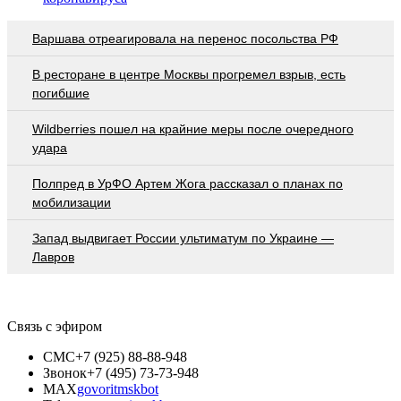
Варшава отреагировала на перенос посольства РФ
В ресторане в центре Москвы прогремел взрыв, есть
погибшие
Wildberries пошел на крайние меры после очередного
удара
Полпред в УрФО Артем Жога рассказал о планах по
мобилизации
Запад выдвигает России ультиматум по Украине —
Лавров
Связь с эфиром
СМС
+7 (925) 88-88-948
Звонок
+7 (495) 73-73-948
MAX
govoritmskbot