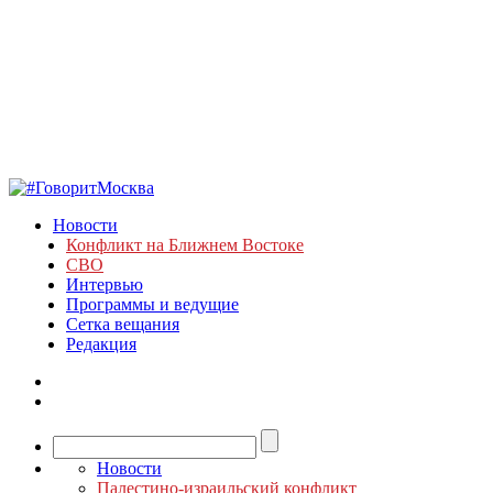
Новости
Конфликт на Ближнем Востоке
СВО
Интервью
Программы и ведущие
Сетка вещания
Редакция
Новости
Палестино-израильский конфликт