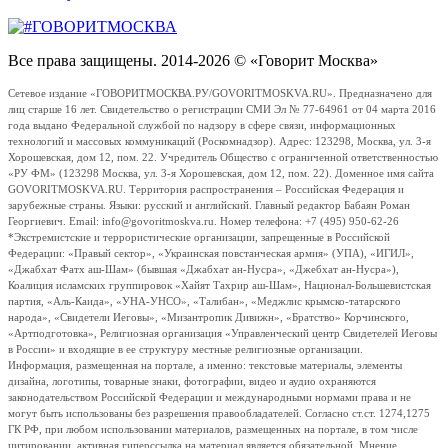
Все права защищены. 2014-2026 © «Говорит Москва»
Сетевое издание «ГОВОРИТМОСКВА.РУ/GOVORITMOSKVA.RU». Предназначено для
лиц старше 16 лет. Свидетельство о регистрации СМИ Эл № 77-64961 от 04 марта 2016
года выдано Федеральной службой по надзору в сфере связи, информационных
технологий и массовых коммуникаций (Роскомнадзор). Адрес: 123298, Москва, ул. 3-я
Хорошевская, дом 12, пом. 22. Учредитель Общество с ограниченной ответственностью
«РУ ФМ» (123298 Москва, ул. 3-я Хорошевская, дом 12, пом. 22). Доменное имя сайта
GOVORITMOSKVA.RU. Территория распространения – Российская Федерация и
зарубежные страны. Языки: русский и английский. Главный редактор Бабаян Роман
Георгиевич. Email: info@govoritmoskva.ru. Номер телефона: +7 (495) 950-62-26
*Экстремистские и террористические организации, запрещенные в Российской
Федерации: «Правый сектор», «Украинская повстанческая армия» (УПА), «ИГИЛ»,
«Джабхат Фатх аш-Шам» (бывшая «Джабхат ан-Нусра», «Джебхат ан-Нусра»),
Коалиция исламских группировок «Хайят Тахрир аш-Шам», Национал-Большевистская
партия, «Аль-Каида», «УНА-УНСО», «Талибан», «Меджлис крымско-татарского
народа», «Свидетели Иеговы», «Мизантропик Дивижн», «Братство» Корчинского,
«Артподготовка», Религиозная организация «Управленческий центр Свидетелей Иеговы
в России» и входящие в ее структуру местные религиозные организации.
Информация, размещенная на портале, а именно: текстовые материалы, элементы
дизайна, логотипы, товарные знаки, фотографии, видео и аудио охраняются
законодательством Российской Федерации и международными нормами права и не
могут быть использованы без разрешения правообладателей. Согласно ст.ст. 1274,1275
ГК РФ, при любом использовании материалов, размещенных на портале, в том числе
цитировании, активная гиперссылка на материал является обязательной. Мнение