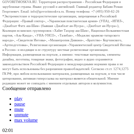
GOVORITMOSKVA.RU. Территория распространения – Российская Федерация и
зарубежные страны. Языки: русский и английский. Главный редактор Бабаян Роман
Георгиевич. Email: info@govoritmoskva.ru. Номер телефона: +7 (495) 950-62-26
*Экстремистские и террористические организации, запрещенные в Российской
Федерации: «Правый сектор», «Украинская повстанческая армия» (УПА), «ИГИЛ»,
«Джабхат Фатх аш-Шам» (бывшая «Джабхат ан-Нусра», «Джебхат ан-Нусра»),
Коалиция исламских группировок «Хайят Тахрир аш-Шам», Национал-Большевистская
партия, «Аль-Каида», «УНА-УНСО», «Талибан», «Меджлис крымско-татарского
народа», «Свидетели Иеговы», «Мизантропик Дивижн», «Братство» Корчинского,
«Артподготовка», Религиозная организация «Управленческий центр Свидетелей Иеговы
в России» и входящие в ее структуру местные религиозные организации.
Информация, размещенная на портале, а именно: текстовые материалы, элементы
дизайна, логотипы, товарные знаки, фотографии, видео и аудио охраняются
законодательством Российской Федерации и международными нормами права и не
могут быть использованы без разрешения правообладателей. Согласно ст.ст. 1274,1275
ГК РФ, при любом использовании материалов, размещенных на портале, в том числе
цитировании, активная гиперссылка на материал является обязательной. Мнение
редакции может не совпадать с мнением отдельных авторов и колумнистов.
Сообщение отправлено
play
pause
mute
unmute
max volume
02:01