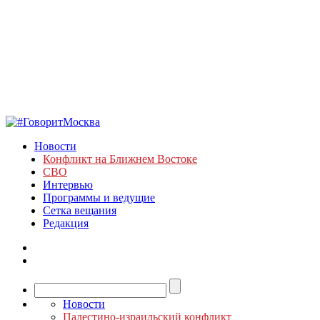
Новости
Конфликт на Ближнем Востоке
СВО
Интервью
Программы и ведущие
Сетка вещания
Редакция
Новости
Палестино-израильский конфликт