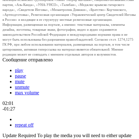
партия, «Аль-Каида», «УНА-УНСО», «Талибан», «Меджлис крымско-татарского
народа», «Свидетели Иеговы», «Мизантропик Дивижн», «Братство» Корчинского,
«Артподготовка», Религиозная организация «Управленческий центр Свидетелей Иеговы
в России» и входящие в ее структуру местные религиозные организации.
Информация, размещенная на портале, а именно: текстовые материалы, элементы
дизайна, логотипы, товарные знаки, фотографии, видео и аудио охраняются
законодательством Российской Федерации и международными нормами права и не
могут быть использованы без разрешения правообладателей. Согласно ст.ст. 1274,1275
ГК РФ, при любом использовании материалов, размещенных на портале, в том числе
цитировании, активная гиперссылка на материал является обязательной. Мнение
редакции может не совпадать с мнением отдельных авторов и колумнистов.
Сообщение отправлено
play
pause
mute
unmute
max volume
02:01
-01:27
repeat off
Update Required
To play the media you will need to either update