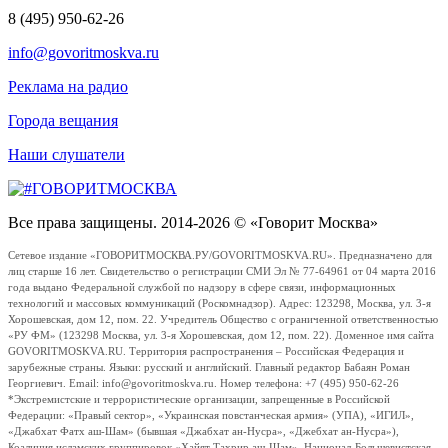
8 (495) 950-62-26
info@govoritmoskva.ru
Реклама на радио
Города вещания
Наши слушатели
Все права защищены. 2014-2026 © «Говорит Москва»
Сетевое издание «ГОВОРИТМОСКВА.РУ/GOVORITMOSKVA.RU». Предназначено для
лиц старше 16 лет. Свидетельство о регистрации СМИ Эл № 77-64961 от 04 марта 2016
года выдано Федеральной службой по надзору в сфере связи, информационных
технологий и массовых коммуникаций (Роскомнадзор). Адрес: 123298, Москва, ул. 3-я
Хорошевская, дом 12, пом. 22. Учредитель Общество с ограниченной ответственностью
«РУ ФМ» (123298 Москва, ул. 3-я Хорошевская, дом 12, пом. 22). Доменное имя сайта
GOVORITMOSKVA.RU. Территория распространения – Российская Федерация и
зарубежные страны. Языки: русский и английский. Главный редактор Бабаян Роман
Георгиевич. Email: info@govoritmoskva.ru. Номер телефона: +7 (495) 950-62-26
*Экстремистские и террористические организации, запрещенные в Российской
Федерации: «Правый сектор», «Украинская повстанческая армия» (УПА), «ИГИЛ»,
«Джабхат Фатх аш-Шам» (бывшая «Джабхат ан-Нусра», «Джебхат ан-Нусра»),
Коалиция исламских группировок «Хайят Тахрир аш-Шам», Национал-Большевистская