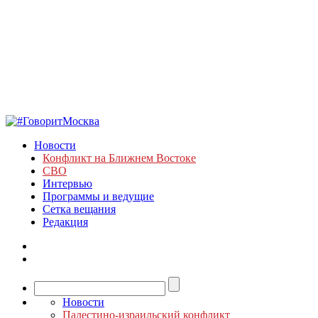
Новости
Конфликт на Ближнем Востоке
СВО
Интервью
Программы и ведущие
Сетка вещания
Редакция
Новости
Палестино-израильский конфликт