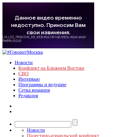
Новости
Конфликт на Ближнем Востоке
СВО
Интервью
Программы и ведущие
Сетка вещания
Редакция
Новости
Палестино-израильский конфликт