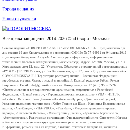
Города вещания
Наши слушатели
Все права защищены. 2014-2026 © «Говорит Москва»
Сетевое издание «ГОВОРИТМОСКВА.РУ/GOVORITMOSKVA.RU». Предназначено для
лиц старше 16 лет. Свидетельство о регистрации СМИ Эл № 77-64961 от 04 марта 2016
года выдано Федеральной службой по надзору в сфере связи, информационных
технологий и массовых коммуникаций (Роскомнадзор). Адрес: 123298, Москва, ул. 3-я
Хорошевская, дом 12, пом. 22. Учредитель Общество с ограниченной ответственностью
«РУ ФМ» (123298 Москва, ул. 3-я Хорошевская, дом 12, пом. 22). Доменное имя сайта
GOVORITMOSKVA.RU. Территория распространения – Российская Федерация и
зарубежные страны. Языки: русский и английский. Главный редактор Бабаян Роман
Георгиевич. Email: info@govoritmoskva.ru. Номер телефона: +7 (495) 950-62-26
*Экстремистские и террористические организации, запрещенные в Российской
Федерации: «Правый сектор», «Украинская повстанческая армия» (УПА), «ИГИЛ»,
«Джабхат Фатх аш-Шам» (бывшая «Джабхат ан-Нусра», «Джебхат ан-Нусра»),
Коалиция исламских группировок «Хайят Тахрир аш-Шам», Национал-Большевистская
партия, «Аль-Каида», «УНА-УНСО», «Талибан», «Меджлис крымско-татарского
народа», «Свидетели Иеговы», «Мизантропик Дивижн», «Братство» Корчинского,
«Артподготовка», Религиозная организация «Управленческий центр Свидетелей Иеговы
в России» и входящие в ее структуру местные религиозные организации.
Информация, размещенная на портале, а именно: текстовые материалы, элементы