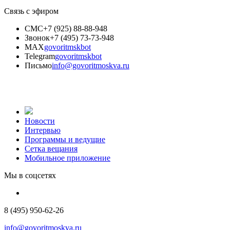
Связь с эфиром
СМС
+7 (925) 88-88-948
Звонок
+7 (495) 73-73-948
MAX
govoritmskbot
Telegram
govoritmskbot
Письмо
info@govoritmoskva.ru
Новости
Интервью
Программы и ведущие
Сетка вещания
Мобильное приложение
Мы в соцсетях
8 (495) 950-62-26
info@govoritmoskva.ru