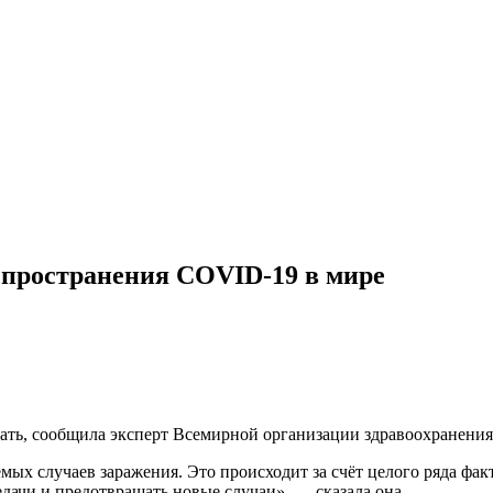
спространения COVID-19 в мире
ь, сообщила эксперт Всемирной организации здравоохранения М
 случаев заражения. Это происходит за счёт целого ряда факто
дачи и предотвращать новые случаи», — сказала она.