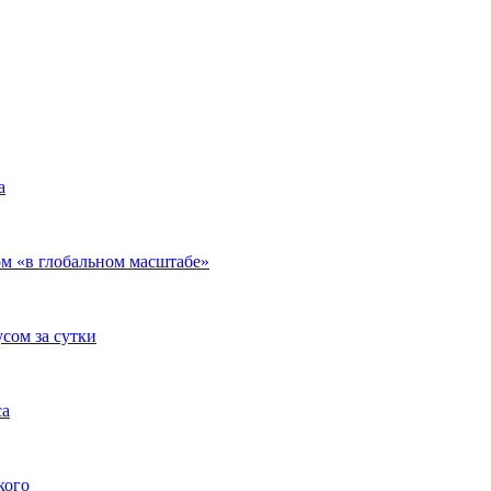
а
ом «в глобальном масштабе»
сом за сутки
са
кого