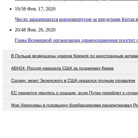
19:58
Фев. 17, 2020
Число заразившихся коронавирусом за пределами Китая в
20:48
Янв. 26, 2020
Глава Всемирной организации здравоохранения посетит
В Польше возмущены ударом Кремля по иностранным актив
АБН24: Россия наказала США за поддержку Киева
Соскин: визит Зеленского в США оказался полным провалом
EC придется умолять о пощаде, если Путин перейдет к «план
Мэр Хиросимы в годовщину бомбардировки раскритиковал Р