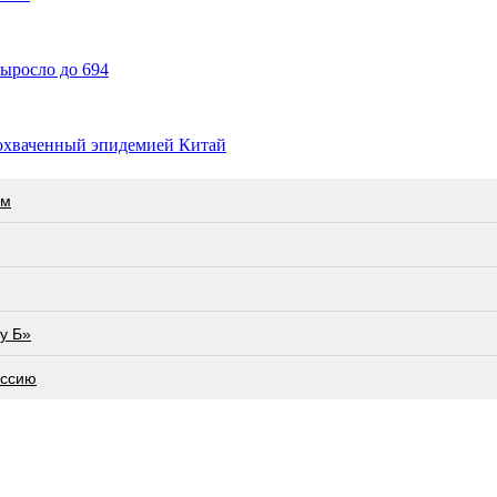
ыросло до 694
 охваченный эпидемией Китай
ам
у Б»
оссию