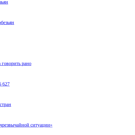
зьян
обезьян
 говорить рано
6 627
стран
 чрезвычайной ситуации»