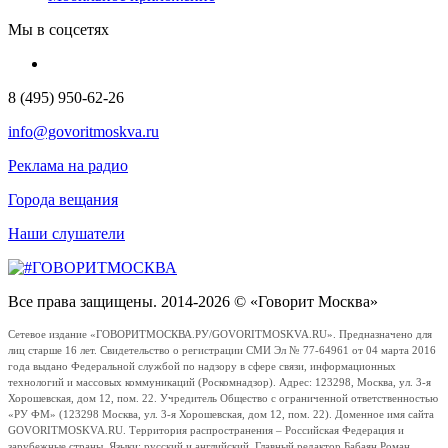
Мы в соцсетях
8 (495) 950-62-26
info@govoritmoskva.ru
Реклама на радио
Города вещания
Наши слушатели
Все права защищены. 2014-2026 © «Говорит Москва»
Сетевое издание «ГОВОРИТМОСКВА.РУ/GOVORITMOSKVA.RU». Предназначено для
лиц старше 16 лет. Свидетельство о регистрации СМИ Эл № 77-64961 от 04 марта 2016
года выдано Федеральной службой по надзору в сфере связи, информационных
технологий и массовых коммуникаций (Роскомнадзор). Адрес: 123298, Москва, ул. 3-я
Хорошевская, дом 12, пом. 22. Учредитель Общество с ограниченной ответственностью
«РУ ФМ» (123298 Москва, ул. 3-я Хорошевская, дом 12, пом. 22). Доменное имя сайта
GOVORITMOSKVA.RU. Территория распространения – Российская Федерация и
зарубежные страны. Языки: русский и английский. Главный редактор Бабаян Роман