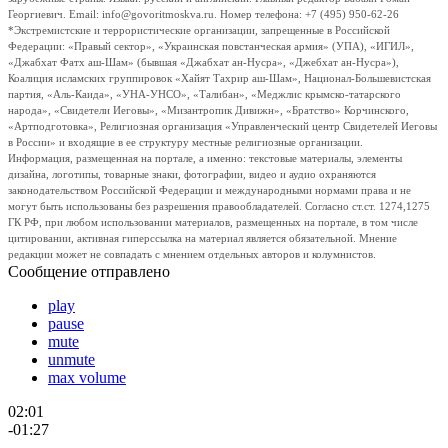
Георгиевич. Email: info@govoritmoskva.ru. Номер телефона: +7 (495) 950-62-26
*Экстремистские и террористические организации, запрещенные в Российской
Федерации: «Правый сектор», «Украинская повстанческая армия» (УПА), «ИГИЛ»,
«Джабхат Фатх аш-Шам» (бывшая «Джабхат ан-Нусра», «Джебхат ан-Нусра»),
Коалиция исламских группировок «Хайят Тахрир аш-Шам», Национал-Большевистская
партия, «Аль-Каида», «УНА-УНСО», «Талибан», «Меджлис крымско-татарского
народа», «Свидетели Иеговы», «Мизантропик Дивижн», «Братство» Корчинского,
«Артподготовка», Религиозная организация «Управленческий центр Свидетелей Иеговы
в России» и входящие в ее структуру местные религиозные организации.
Информация, размещенная на портале, а именно: текстовые материалы, элементы
дизайна, логотипы, товарные знаки, фотографии, видео и аудио охраняются
законодательством Российской Федерации и международными нормами права и не
могут быть использованы без разрешения правообладателей. Согласно ст.ст. 1274,1275
ГК РФ, при любом использовании материалов, размещенных на портале, в том числе
цитировании, активная гиперссылка на материал является обязательной. Мнение
редакции может не совпадать с мнением отдельных авторов и колумнистов.
Сообщение отправлено
play
pause
mute
unmute
max volume
02:01
-01:27