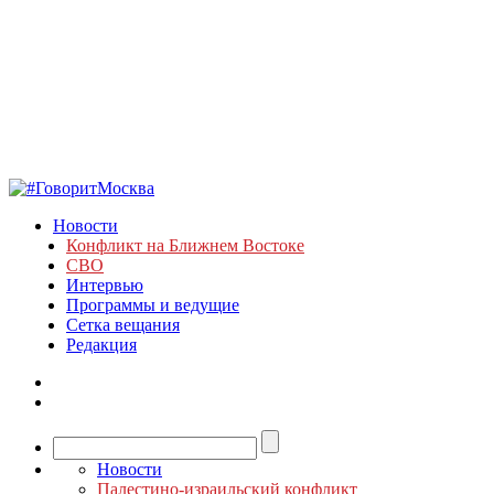
Новости
Конфликт на Ближнем Востоке
СВО
Интервью
Программы и ведущие
Сетка вещания
Редакция
Новости
Палестино-израильский конфликт