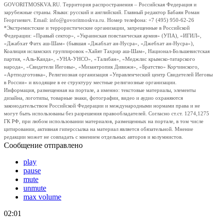
GOVORITMOSKVA.RU. Территория распространения – Российская Федерация и
зарубежные страны. Языки: русский и английский. Главный редактор Бабаян Роман
Георгиевич. Email: info@govoritmoskva.ru. Номер телефона: +7 (495) 950-62-26
*Экстремистские и террористические организации, запрещенные в Российской
Федерации: «Правый сектор», «Украинская повстанческая армия» (УПА), «ИГИЛ»,
«Джабхат Фатх аш-Шам» (бывшая «Джабхат ан-Нусра», «Джебхат ан-Нусра»),
Коалиция исламских группировок «Хайят Тахрир аш-Шам», Национал-Большевистская
партия, «Аль-Каида», «УНА-УНСО», «Талибан», «Меджлис крымско-татарского
народа», «Свидетели Иеговы», «Мизантропик Дивижн», «Братство» Корчинского,
«Артподготовка», Религиозная организация «Управленческий центр Свидетелей Иеговы
в России» и входящие в ее структуру местные религиозные организации.
Информация, размещенная на портале, а именно: текстовые материалы, элементы
дизайна, логотипы, товарные знаки, фотографии, видео и аудио охраняются
законодательством Российской Федерации и международными нормами права и не
могут быть использованы без разрешения правообладателей. Согласно ст.ст. 1274,1275
ГК РФ, при любом использовании материалов, размещенных на портале, в том числе
цитировании, активная гиперссылка на материал является обязательной. Мнение
редакции может не совпадать с мнением отдельных авторов и колумнистов.
Сообщение отправлено
play
pause
mute
unmute
max volume
02:01