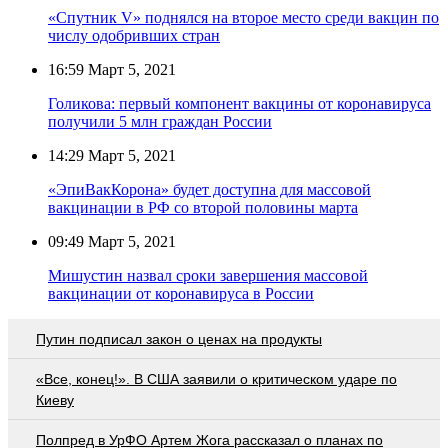
«Спутник V» поднялся на второе место среди вакцин по
числу одобривших стран
16:59
Март 5, 2021
Голикова: первый компонент вакцины от коронавируса
получили 5 млн граждан России
14:29
Март 5, 2021
«ЭпиВакКорона» будет доступна для массовой
вакцинации в РФ со второй половины марта
09:49
Март 5, 2021
Мишустин назвал сроки завершения массовой
вакцинации от коронавируса в России
Путин подписал закон о ценах на продукты
«Все, конец!». В США заявили о критическом ударе по
Киеву
Полпред в УрФО Артем Жога рассказал о планах по