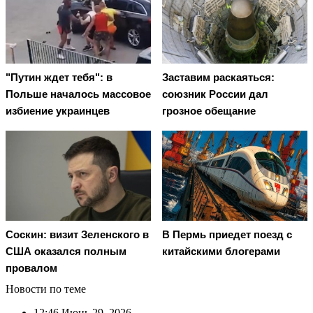
"Путин ждет тебя": в
Заставим раскаяться:
Польше началось массовое
союзник России дал
избиение украинцев
грозное обещание
Соскин: визит Зеленского в
В Пермь приедет поезд с
США оказался полным
китайскими блогерами
провалом
Новости по теме
12:46
Июнь 29, 2026