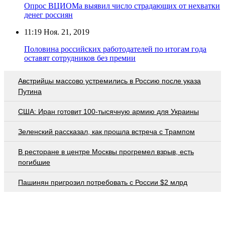
Опрос ВЦИОМа выявил число страдающих от нехватки
денег россиян
11:19
Ноя. 21, 2019
Половина российских работодателей по итогам года
оставят сотрудников без премии
Австрийцы массово устремились в Россию после указа
Путина
США: Иран готовит 100-тысячную армию для Украины
Зеленский рассказал, как прошла встреча с Трампом
В ресторане в центре Москвы прогремел взрыв, есть
погибшие
Пашинян пригрозил потребовать c России $2 млрд