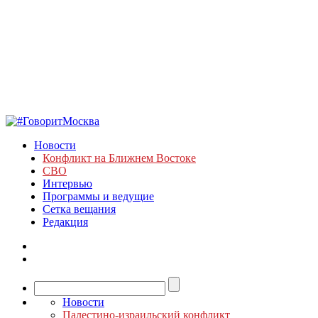
Новости
Конфликт на Ближнем Востоке
СВО
Интервью
Программы и ведущие
Сетка вещания
Редакция
Новости
Палестино-израильский конфликт