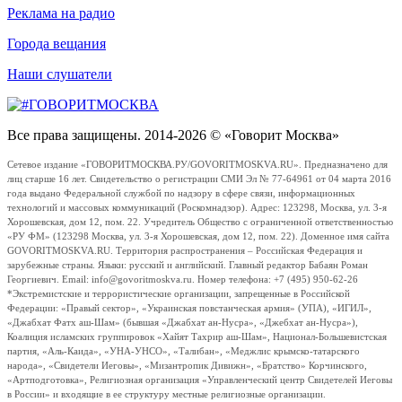
Реклама на радио
Города вещания
Наши слушатели
Все права защищены. 2014-2026 © «Говорит Москва»
Сетевое издание «ГОВОРИТМОСКВА.РУ/GOVORITMOSKVA.RU». Предназначено для
лиц старше 16 лет. Свидетельство о регистрации СМИ Эл № 77-64961 от 04 марта 2016
года выдано Федеральной службой по надзору в сфере связи, информационных
технологий и массовых коммуникаций (Роскомнадзор). Адрес: 123298, Москва, ул. 3-я
Хорошевская, дом 12, пом. 22. Учредитель Общество с ограниченной ответственностью
«РУ ФМ» (123298 Москва, ул. 3-я Хорошевская, дом 12, пом. 22). Доменное имя сайта
GOVORITMOSKVA.RU. Территория распространения – Российская Федерация и
зарубежные страны. Языки: русский и английский. Главный редактор Бабаян Роман
Георгиевич. Email: info@govoritmoskva.ru. Номер телефона: +7 (495) 950-62-26
*Экстремистские и террористические организации, запрещенные в Российской
Федерации: «Правый сектор», «Украинская повстанческая армия» (УПА), «ИГИЛ»,
«Джабхат Фатх аш-Шам» (бывшая «Джабхат ан-Нусра», «Джебхат ан-Нусра»),
Коалиция исламских группировок «Хайят Тахрир аш-Шам», Национал-Большевистская
партия, «Аль-Каида», «УНА-УНСО», «Талибан», «Меджлис крымско-татарского
народа», «Свидетели Иеговы», «Мизантропик Дивижн», «Братство» Корчинского,
«Артподготовка», Религиозная организация «Управленческий центр Свидетелей Иеговы
в России» и входящие в ее структуру местные религиозные организации.