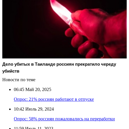
Дело убитых в Таиланде россиян прекратило череду
убийств
Новости по теме
06:45
Май 20, 2025
Опрос: 21% россиян работают в отпуске
10:42
Июль 29, 2024
Опрос: 58% россиян пожаловались на переработки
11:59
Июль 11, 2023