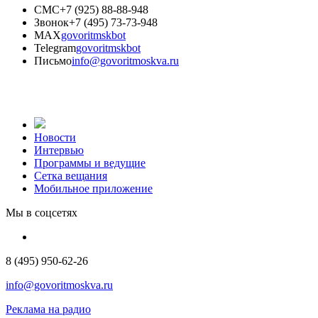
СМС
+7 (925) 88-88-948
Звонок
+7 (495) 73-73-948
MAX
govoritmskbot
Telegram
govoritmskbot
Письмо
info@govoritmoskva.ru
Новости
Интервью
Программы и ведущие
Сетка вещания
Мобильное приложение
Мы в соцсетях
8 (495) 950-62-26
info@govoritmoskva.ru
Реклама на радио