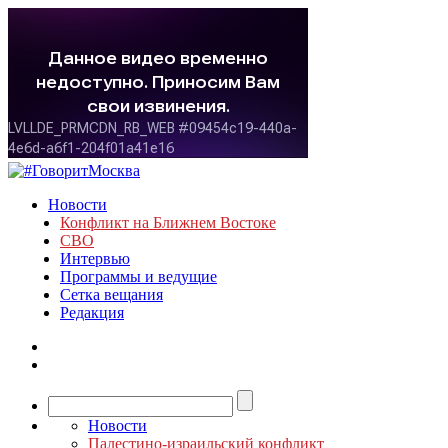
Новости
Конфликт на Ближнем Востоке
СВО
Интервью
Программы и ведущие
Сетка вещания
Редакция
Новости
Палестино-израильский конфликт