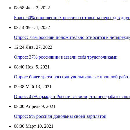
08:58
Фев. 2, 2022
Более 60% опрошенных россиян готовы на переезд в друг
08:14
Фев. 1, 2022
Опрос: 78% россиян положительно относятся к четырёхд
12:24
Янв. 27, 2022
Опрос: 37% россиянин назвали себя трудоголиками
08:40
Ноя. 5, 2021
Опрос: более трети россиян увольнялись с прошлой работ
09:38
Май 13, 2021
Опрос: 47% граждан России заявили, что перерабатываю
08:00
Апрель 9, 2021
Опрос: 9% россиян довольны своей зарплатой
08:30
Март 10, 2021