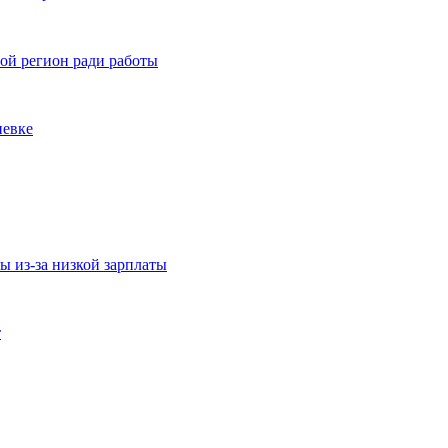
ой регион ради работы
невке
ы из-за низкой зарплаты
т