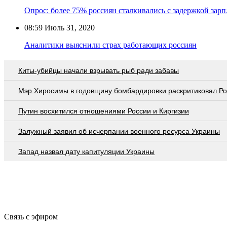
Опрос: более 75% россиян сталкивались с задержкой зар
08:59
Июль 31, 2020
Аналитики выяснили страх работающих россиян
Киты-убийцы начали взрывать рыб ради забавы
Мэр Хиросимы в годовщину бомбардировки раскритиковал Р
Путин восхитился отношениями России и Киргизии
Залужный заявил об исчерпании военного ресурса Украины
Запад назвал дату капитуляции Украины
Связь с эфиром