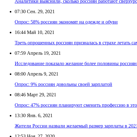
Аналитики выяснили, сколько россиян работают сверхур
07:30
Сен. 29, 2021
Опрос: 58% россиян экономят на одежде и обуви
16:44
Май 10, 2021
Треть опрошенных россиян призналась в страхе летать с
07:59
Апрель 19, 2021
Исследование показало желание более половины россиян
08:00
Апрель 9, 2021
Опрос: 9% россиян довольны своей зарплатой
08:46
Март 29, 2021
Опрос: 47% россиян планируют сменить профессию в это
13:30
Янв. 6, 2021
Жители России назвали желаемый размер зарплаты в 202
12:53
Ноя. 27, 2020