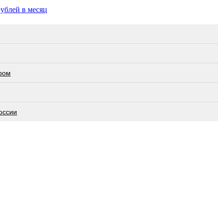
рублей в месяц
ром
оссии