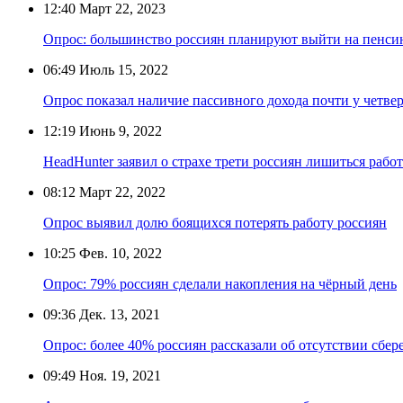
12:40
Март 22, 2023
Опрос: большинство россиян планируют выйти на пенсию
06:49
Июль 15, 2022
Опрос показал наличие пассивного дохода почти у четве
12:19
Июнь 9, 2022
HeadHunter заявил о страхе трети россиян лишиться рабо
08:12
Март 22, 2022
Опрос выявил долю боящихся потерять работу россиян
10:25
Фев. 10, 2022
Опрос: 79% россиян сделали накопления на чёрный день
09:36
Дек. 13, 2021
Опрос: более 40% россиян рассказали об отсутствии сбе
09:49
Ноя. 19, 2021