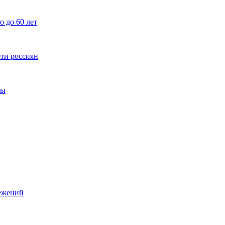
 до 60 лет
рти россиян
ты
режений