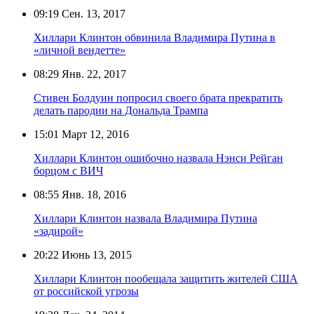
09:19
Сен. 13, 2017
Хиллари Клинтон обвинила Владимира Путина в
«личной вендетте»
08:29
Янв. 22, 2017
Стивен Болдуин попросил своего брата прекратить
делать пародии на Дональда Трампа
15:01
Март 12, 2016
Хиллари Клинтон ошибочно назвала Нэнси Рейган
борцом с ВИЧ
08:55
Янв. 18, 2016
Хиллари Клинтон назвала Владимира Путина
«задирой»
20:22
Июнь 13, 2015
Хиллари Клинтон пообещала защитить жителей США
от российской угрозы