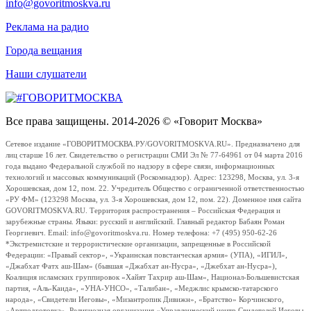
info@govoritmoskva.ru
Реклама на радио
Города вещания
Наши слушатели
Все права защищены. 2014-2026 © «Говорит Москва»
Сетевое издание «ГОВОРИТМОСКВА.РУ/GOVORITMOSKVA.RU». Предназначено для
лиц старше 16 лет. Свидетельство о регистрации СМИ Эл № 77-64961 от 04 марта 2016
года выдано Федеральной службой по надзору в сфере связи, информационных
технологий и массовых коммуникаций (Роскомнадзор). Адрес: 123298, Москва, ул. 3-я
Хорошевская, дом 12, пом. 22. Учредитель Общество с ограниченной ответственностью
«РУ ФМ» (123298 Москва, ул. 3-я Хорошевская, дом 12, пом. 22). Доменное имя сайта
GOVORITMOSKVA.RU. Территория распространения – Российская Федерация и
зарубежные страны. Языки: русский и английский. Главный редактор Бабаян Роман
Георгиевич. Email: info@govoritmoskva.ru. Номер телефона: +7 (495) 950-62-26
*Экстремистские и террористические организации, запрещенные в Российской
Федерации: «Правый сектор», «Украинская повстанческая армия» (УПА), «ИГИЛ»,
«Джабхат Фатх аш-Шам» (бывшая «Джабхат ан-Нусра», «Джебхат ан-Нусра»),
Коалиция исламских группировок «Хайят Тахрир аш-Шам», Национал-Большевистская
партия, «Аль-Каида», «УНА-УНСО», «Талибан», «Меджлис крымско-татарского
народа», «Свидетели Иеговы», «Мизантропик Дивижн», «Братство» Корчинского,
«Артподготовка», Религиозная организация «Управленческий центр Свидетелей Иеговы