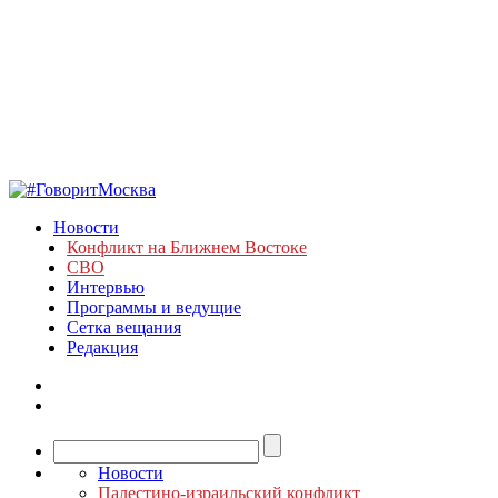
Новости
Конфликт на Ближнем Востоке
СВО
Интервью
Программы и ведущие
Сетка вещания
Редакция
Новости
Палестино-израильский конфликт