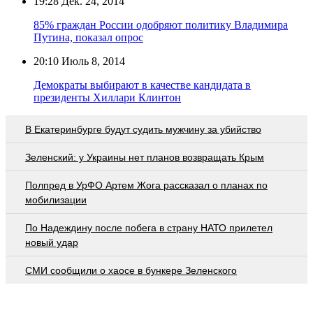
19:28
Дек. 24, 2014
85% граждан России одобряют политику Владимира
Путина, показал опрос
20:10
Июль 8, 2014
Демократы выбирают в качестве кандидата в
президенты Хиллари Клинтон
В Екатеринбурге будут судить мужчину за убийство
Зеленский: у Украины нет планов возвращать Крым
Полпред в УрФО Артем Жога рассказал о планах по
мобилизации
По Надеждину после побега в страну НАТО прилетел
новый удар
СМИ сообщили о хаосе в бункере Зеленского