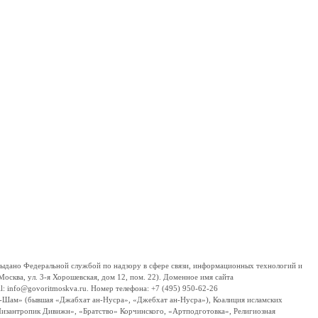
дано Федеральной службой по надзору в сфере связи, информационных технологий и
сква, ул. 3-я Хорошевская, дом 12, пом. 22). Доменное имя сайта
 info@govoritmoskva.ru. Номер телефона: +7 (495) 950-62-26
ш-Шам» (бывшая «Джабхат ан-Нусра», «Джебхат ан-Нусра»), Коалиция исламских
изантропик Дивижн», «Братство» Корчинского, «Артподготовка», Религиозная