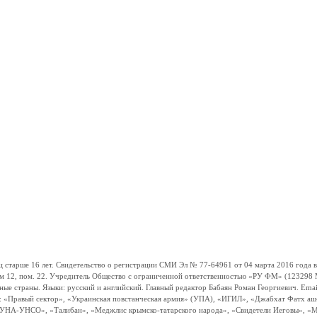
ше 16 лет. Свидетельство о регистрации СМИ Эл № 77-64961 от 04 марта 2016 года вы
ом 12, пом. 22. Учредитель Общество с ограниченной ответственностью «РУ ФМ» (123298 Мо
траны. Языки: русский и английский. Главный редактор Бабаян Роман Георгиевич. Email:
и: «Правый сектор», «Украинская повстанческая армия» (УПА), «ИГИЛ», «Джабхат Фатх а
«УНА-УНСО», «Талибан», «Меджлис крымско-татарского народа», «Свидетели Иеговы», «М