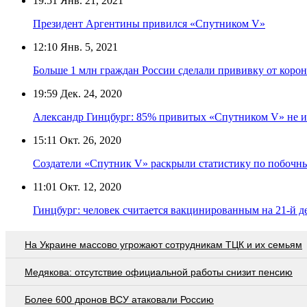
19:51
Янв. 21, 2021
Президент Аргентины привился «Спутником V»
12:10
Янв. 5, 2021
Больше 1 млн граждан России сделали прививку от коро
19:59
Дек. 24, 2020
Александр Гинцбург: 85% привитых «Спутником V» не 
15:11
Окт. 26, 2020
Создатели «Спутник V» раскрыли статистику по побочн
11:01
Окт. 12, 2020
Гинцбург: человек считается вакцинированным на 21-й 
На Украине массово угрожают сотрудникам ТЦК и их семьям
Медякова: отсутствие официальной работы снизит пенсию
Более 600 дронов ВСУ атаковали Россию