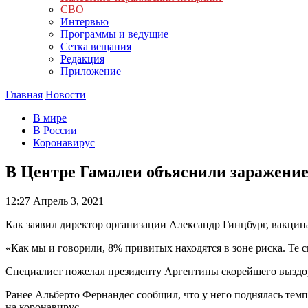
СВО
Интервью
Программы и ведущие
Сетка вещания
Редакция
Приложение
Главная
Новости
В мире
В России
Коронавирус
В Центре Гамалеи объяснили заражени
12:27
Апрель 3, 2021
Как заявил директор организации Александр Гинцбург, вакцин
«Как мы и говорили, 8% привитых находятся в зоне риска. Т
Специалист пожелал президенту Аргентины скорейшего выздо
Ранее Альберто Фернандес сообщил, что у него поднялась темпе
на коронавирус.