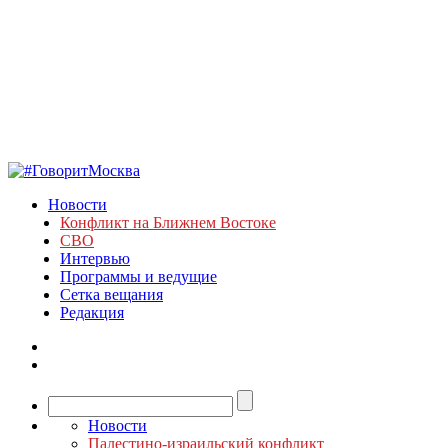
Новости
Конфликт на Ближнем Востоке
СВО
Интервью
Программы и ведущие
Сетка вещания
Редакция
Новости
Палестино-израильский конфликт