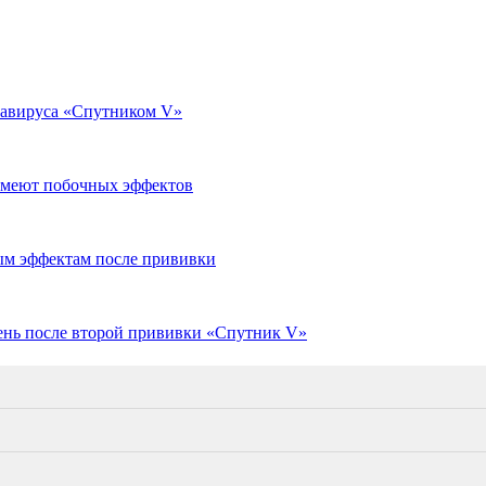
навируса «Спутником V»
имеют побочных эффектов
ым эффектам после прививки
день после второй прививки «Спутник V»