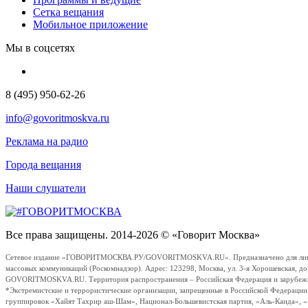
Сетка вещания
Мобильное приложение
Мы в соцсетях
8 (495) 950-62-26
info@govoritmoskva.ru
Реклама на радио
Города вещания
Наши слушатели
Все права защищены. 2014-2026 © «Говорит Москва»
Сетевое издание «ГОВОРИТМОСКВА.РУ/GOVORITMOSKVA.RU». Предназначено для лиц стар
массовых коммуникаций (Роскомнадзор). Адрес: 123298, Москва, ул. 3-я Хорошевская, д
GOVORITMOSKVA.RU. Территория распространения – Российская Федерация и зарубежные с
*Экстремистские и террористические организации, запрещенные в Российской Федераци
группировок «Хайят Тахрир аш-Шам», Национал-Большевистская партия, «Аль-Каида», 