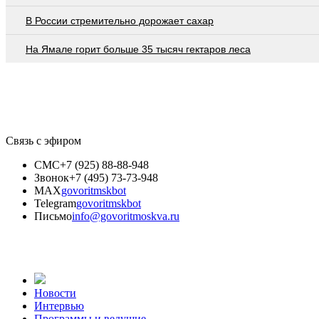
В России стремительно дорожает сахар
На Ямале горит больше 35 тысяч гектаров леса
Связь с эфиром
СМС
+7 (925) 88-88-948
Звонок
+7 (495) 73-73-948
MAX
govoritmskbot
Telegram
govoritmskbot
Письмо
info@govoritmoskva.ru
Новости
Интервью
Программы и ведущие