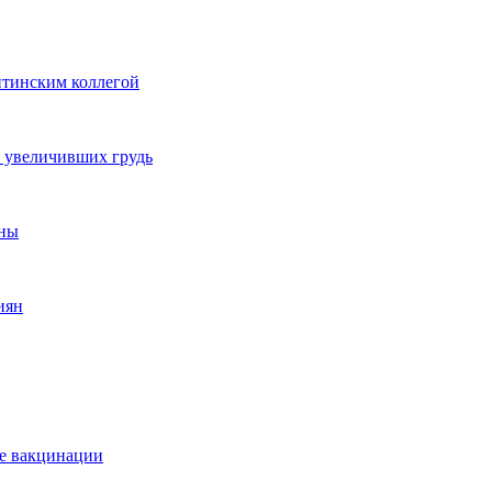
нтинским коллегой
а увеличивших грудь
ины
иян
е вакцинации