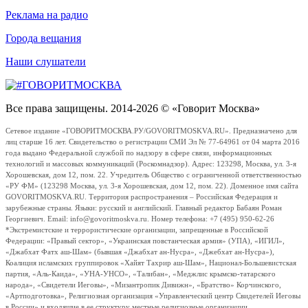
Реклама на радио
Города вещания
Наши слушатели
Все права защищены. 2014-2026 © «Говорит Москва»
Сетевое издание «ГОВОРИТМОСКВА.РУ/GOVORITMOSKVA.RU». Предназначено для
лиц старше 16 лет. Свидетельство о регистрации СМИ Эл № 77-64961 от 04 марта 2016
года выдано Федеральной службой по надзору в сфере связи, информационных
технологий и массовых коммуникаций (Роскомнадзор). Адрес: 123298, Москва, ул. 3-я
Хорошевская, дом 12, пом. 22. Учредитель Общество с ограниченной ответственностью
«РУ ФМ» (123298 Москва, ул. 3-я Хорошевская, дом 12, пом. 22). Доменное имя сайта
GOVORITMOSKVA.RU. Территория распространения – Российская Федерация и
зарубежные страны. Языки: русский и английский. Главный редактор Бабаян Роман
Георгиевич. Email: info@govoritmoskva.ru. Номер телефона: +7 (495) 950-62-26
*Экстремистские и террористические организации, запрещенные в Российской
Федерации: «Правый сектор», «Украинская повстанческая армия» (УПА), «ИГИЛ»,
«Джабхат Фатх аш-Шам» (бывшая «Джабхат ан-Нусра», «Джебхат ан-Нусра»),
Коалиция исламских группировок «Хайят Тахрир аш-Шам», Национал-Большевистская
партия, «Аль-Каида», «УНА-УНСО», «Талибан», «Меджлис крымско-татарского
народа», «Свидетели Иеговы», «Мизантропик Дивижн», «Братство» Корчинского,
«Артподготовка», Религиозная организация «Управленческий центр Свидетелей Иеговы
в России» и входящие в ее структуру местные религиозные организации.