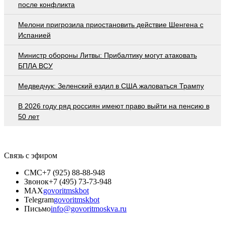
после конфликта
Мелони пригрозила приостановить действие Шенгена с
Испанией
Министр обороны Литвы: Прибалтику могут атаковать
БПЛА ВСУ
Медведчук: Зеленский ездил в США жаловаться Трампу
В 2026 году ряд россиян имеют право выйти на пенсию в
50 лет
Связь с эфиром
СМС
+7 (925) 88-88-948
Звонок
+7 (495) 73-73-948
MAX
govoritmskbot
Telegram
govoritmskbot
Письмо
info@govoritmoskva.ru