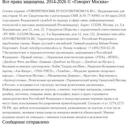
Все права защищены. 2014-2026 © «Говорит Москва»
Сетевое издание «ГОВОРИТМОСКВА.РУ/GOVORITMOSKVA.RU». Предназначено для
лиц старше 16 лет. Свидетельство о регистрации СМИ Эл № 77-64961 от 04 марта 2016
года выдано Федеральной службой по надзору в сфере связи, информационных
технологий и массовых коммуникаций (Роскомнадзор). Адрес: 123298, Москва, ул. 3-я
Хорошевская, дом 12, пом. 22. Учредитель Общество с ограниченной ответственностью
«РУ ФМ» (123298 Москва, ул. 3-я Хорошевская, дом 12, пом. 22). Доменное имя сайта
GOVORITMOSKVA.RU. Территория распространения – Российская Федерация и
зарубежные страны. Языки: русский и английский. Главный редактор Бабаян Роман
Георгиевич. Email: info@govoritmoskva.ru. Номер телефона: +7 (495) 950-62-26
*Экстремистские и террористические организации, запрещенные в Российской
Федерации: «Правый сектор», «Украинская повстанческая армия» (УПА), «ИГИЛ»,
«Джабхат Фатх аш-Шам» (бывшая «Джабхат ан-Нусра», «Джебхат ан-Нусра»),
Коалиция исламских группировок «Хайят Тахрир аш-Шам», Национал-Большевистская
партия, «Аль-Каида», «УНА-УНСО», «Талибан», «Меджлис крымско-татарского
народа», «Свидетели Иеговы», «Мизантропик Дивижн», «Братство» Корчинского,
«Артподготовка», Религиозная организация «Управленческий центр Свидетелей Иеговы
в России» и входящие в ее структуру местные религиозные организации.
Информация, размещенная на портале, а именно: текстовые материалы, элементы
дизайна, логотипы, товарные знаки, фотографии, видео и аудио охраняются
законодательством Российской Федерации и международными нормами права и не
могут быть использованы без разрешения правообладателей. Согласно ст.ст. 1274,1275
ГК РФ, при любом использовании материалов, размещенных на портале, в том числе
цитировании, активная гиперссылка на материал является обязательной. Мнение
редакции может не совпадать с мнением отдельных авторов и колумнистов.
Сообщение отправлено