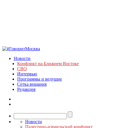
Новости
Конфликт на Ближнем Востоке
СВО
Интервью
Программы и ведущие
Сетка вещания
Редакция
Новости
Палестино-израильский конфликт