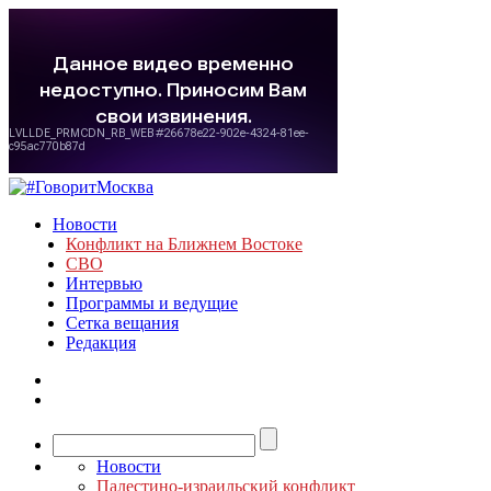
Новости
Конфликт на Ближнем Востоке
СВО
Интервью
Программы и ведущие
Сетка вещания
Редакция
Новости
Палестино-израильский конфликт