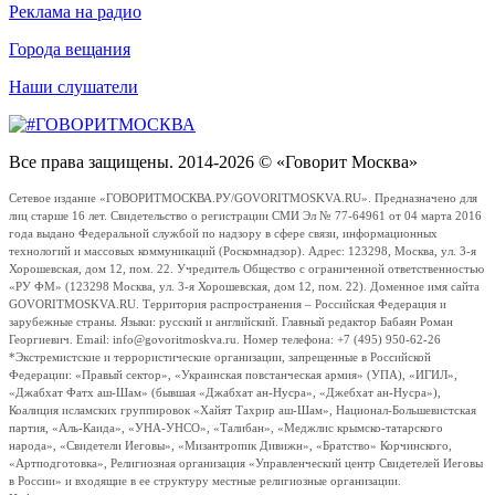
Реклама на радио
Города вещания
Наши слушатели
Все права защищены. 2014-2026 © «Говорит Москва»
Сетевое издание «ГОВОРИТМОСКВА.РУ/GOVORITMOSKVA.RU». Предназначено для
лиц старше 16 лет. Свидетельство о регистрации СМИ Эл № 77-64961 от 04 марта 2016
года выдано Федеральной службой по надзору в сфере связи, информационных
технологий и массовых коммуникаций (Роскомнадзор). Адрес: 123298, Москва, ул. 3-я
Хорошевская, дом 12, пом. 22. Учредитель Общество с ограниченной ответственностью
«РУ ФМ» (123298 Москва, ул. 3-я Хорошевская, дом 12, пом. 22). Доменное имя сайта
GOVORITMOSKVA.RU. Территория распространения – Российская Федерация и
зарубежные страны. Языки: русский и английский. Главный редактор Бабаян Роман
Георгиевич. Email: info@govoritmoskva.ru. Номер телефона: +7 (495) 950-62-26
*Экстремистские и террористические организации, запрещенные в Российской
Федерации: «Правый сектор», «Украинская повстанческая армия» (УПА), «ИГИЛ»,
«Джабхат Фатх аш-Шам» (бывшая «Джабхат ан-Нусра», «Джебхат ан-Нусра»),
Коалиция исламских группировок «Хайят Тахрир аш-Шам», Национал-Большевистская
партия, «Аль-Каида», «УНА-УНСО», «Талибан», «Меджлис крымско-татарского
народа», «Свидетели Иеговы», «Мизантропик Дивижн», «Братство» Корчинского,
«Артподготовка», Религиозная организация «Управленческий центр Свидетелей Иеговы
в России» и входящие в ее структуру местные религиозные организации.