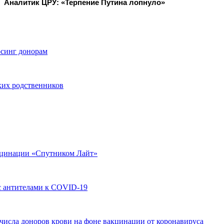
Аналитик ЦРУ: «Терпение Путина лопнуло»
рсинг донорам
зких родственников
кцинации «Спутником Лайт»
с антителами к COVID-19
исла доноров крови на фоне вакцинации от коронавируса