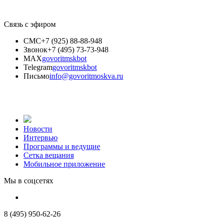
Связь с эфиром
СМС
+7 (925) 88-88-948
Звонок
+7 (495) 73-73-948
MAX
govoritmskbot
Telegram
govoritmskbot
Письмо
info@govoritmoskva.ru
Новости
Интервью
Программы и ведущие
Сетка вещания
Мобильное приложение
Мы в соцсетях
8 (495) 950-62-26