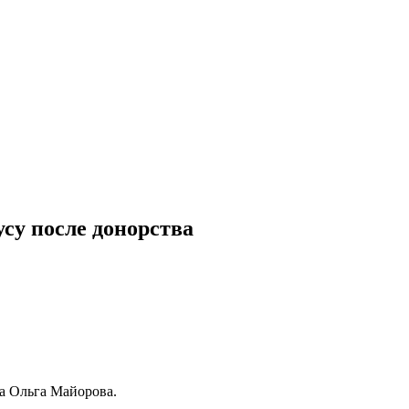
су после донорства
а Ольга Майорова.