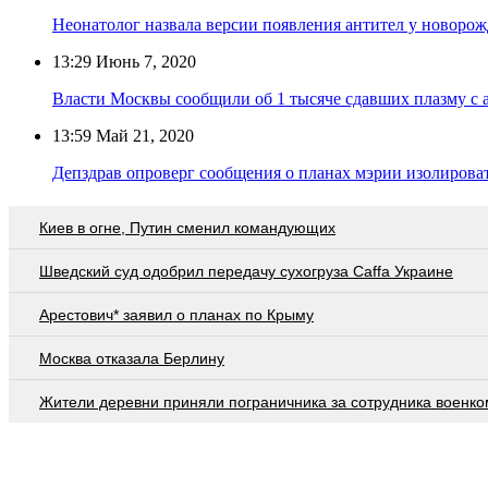
Неонатолог назвала версии появления антител у новоро
13:29
Июнь 7, 2020
Власти Москвы сообщили об 1 тысяче сдавших плазму с 
13:59
Май 21, 2020
Депздрав опроверг сообщения о планах мэрии изолиров
Киев в огне, Путин сменил командующих
Шведский суд одобрил передачу сухогруза Caffa Украине
Арестович* заявил о планах по Крыму
Москва отказала Берлину
Жители деревни приняли пограничника за сотрудника военко