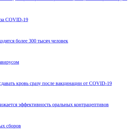
-за COVID-19
одятся более 300 тысяч человек
навирусом
давать кровь сразу после вакцинации от COVID-19
снижается эффективность оральных контрацептивов
ых сборов