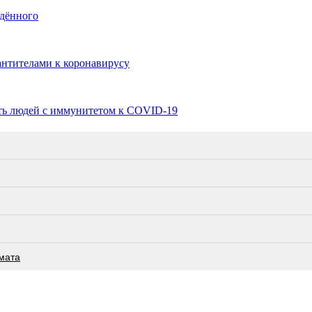
ждённого
антителами к коронавирусу
ать людей с иммунитетом к COVID-19
мата