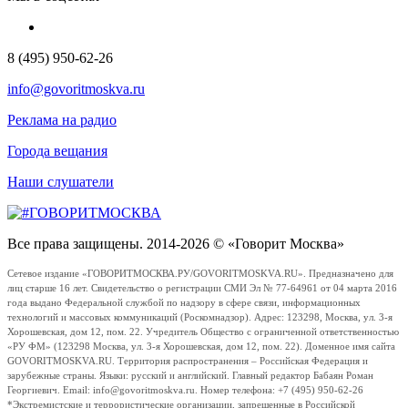
8 (495) 950-62-26
info@govoritmoskva.ru
Реклама на радио
Города вещания
Наши слушатели
Все права защищены. 2014-2026 © «Говорит Москва»
Сетевое издание «ГОВОРИТМОСКВА.РУ/GOVORITMOSKVA.RU». Предназначено для
лиц старше 16 лет. Свидетельство о регистрации СМИ Эл № 77-64961 от 04 марта 2016
года выдано Федеральной службой по надзору в сфере связи, информационных
технологий и массовых коммуникаций (Роскомнадзор). Адрес: 123298, Москва, ул. 3-я
Хорошевская, дом 12, пом. 22. Учредитель Общество с ограниченной ответственностью
«РУ ФМ» (123298 Москва, ул. 3-я Хорошевская, дом 12, пом. 22). Доменное имя сайта
GOVORITMOSKVA.RU. Территория распространения – Российская Федерация и
зарубежные страны. Языки: русский и английский. Главный редактор Бабаян Роман
Георгиевич. Email: info@govoritmoskva.ru. Номер телефона: +7 (495) 950-62-26
*Экстремистские и террористические организации, запрещенные в Российской