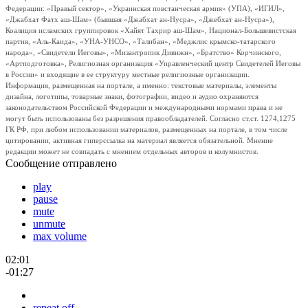
Федерации: «Правый сектор», «Украинская повстанческая армия» (УПА), «ИГИЛ»,
«Джабхат Фатх аш-Шам» (бывшая «Джабхат ан-Нусра», «Джебхат ан-Нусра»),
Коалиция исламских группировок «Хайят Тахрир аш-Шам», Национал-Большевистская
партия, «Аль-Каида», «УНА-УНСО», «Талибан», «Меджлис крымско-татарского
народа», «Свидетели Иеговы», «Мизантропик Дивижн», «Братство» Корчинского,
«Артподготовка», Религиозная организация «Управленческий центр Свидетелей Иеговы
в России» и входящие в ее структуру местные религиозные организации.
Информация, размещенная на портале, а именно: текстовые материалы, элементы
дизайна, логотипы, товарные знаки, фотографии, видео и аудио охраняются
законодательством Российской Федерации и международными нормами права и не
могут быть использованы без разрешения правообладателей. Согласно ст.ст. 1274,1275
ГК РФ, при любом использовании материалов, размещенных на портале, в том числе
цитировании, активная гиперссылка на материал является обязательной. Мнение
редакции может не совпадать с мнением отдельных авторов и колумнистов.
Сообщение отправлено
play
pause
mute
unmute
max volume
02:01
-01:27
repeat off