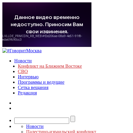
Новости
Конфликт на Ближнем Востоке
СВО
Интервью
Программы и ведущие
Сетка вещания
Редакция
Новости
Палестино-израильский конфликт