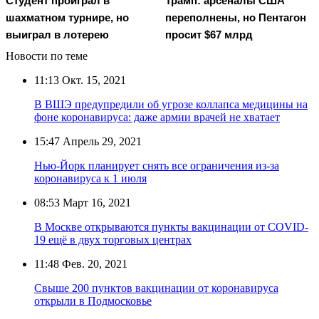
Студент проиграл в
Трамп: арсеналы США
шахматном турнире, но
переполнены, но Пентагон
выиграл в лотерею
просит $67 млрд
Новости по теме
11:13
Окт. 15, 2021
В ВШЭ предупредили об угрозе коллапса медицины на
фоне коронавируса: даже армии врачей не хватает
15:47
Апрель 29, 2021
Нью-Йорк планирует снять все ограничения из-за
коронавируса к 1 июля
08:53
Март 16, 2021
В Москве открываются пункты вакцинации от COVID-
19 ещё в двух торговых центрах
11:48
Фев. 20, 2021
Свыше 200 пунктов вакцинации от коронавируса
открыли в Подмосковье