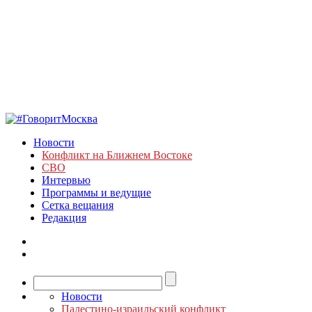
Новости
Конфликт на Ближнем Востоке
СВО
Интервью
Программы и ведущие
Сетка вещания
Редакция
Новости
Палестино-израильский конфликт