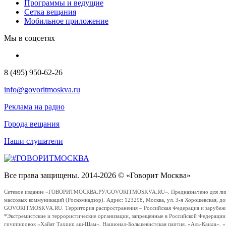
Программы и ведущие
Сетка вещания
Мобильное приложение
Мы в соцсетях
8 (495) 950-62-26
info@govoritmoskva.ru
Реклама на радио
Города вещания
Наши слушатели
Все права защищены. 2014-2026 © «Говорит Москва»
Сетевое издание «ГОВОРИТМОСКВА.РУ/GOVORITMOSKVA.RU». Предназначено для лиц стар
массовых коммуникаций (Роскомнадзор). Адрес: 123298, Москва, ул. 3-я Хорошевская, д
GOVORITMOSKVA.RU. Территория распространения – Российская Федерация и зарубежные с
*Экстремистские и террористические организации, запрещенные в Российской Федераци
группировок «Хайят Тахрир аш-Шам», Национал-Большевистская партия, «Аль-Каида», 