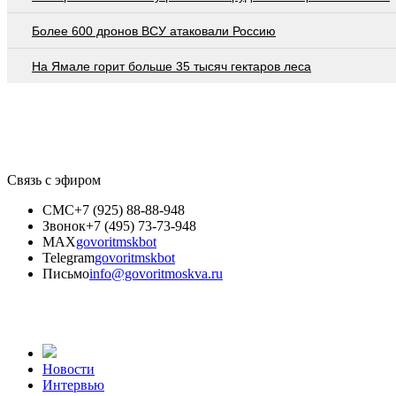
Более 600 дронов ВСУ атаковали Россию
На Ямале горит больше 35 тысяч гектаров леса
Связь с эфиром
СМС
+7 (925) 88-88-948
Звонок
+7 (495) 73-73-948
MAX
govoritmskbot
Telegram
govoritmskbot
Письмо
info@govoritmoskva.ru
Новости
Интервью