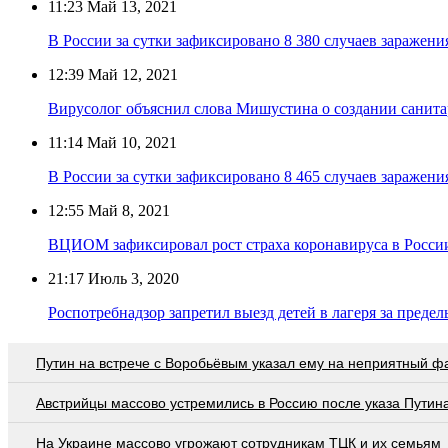
11:23
Май 13, 2021
В России за сутки зафиксировано 8 380 случаев заражен
12:39
Май 12, 2021
Вирусолог объяснил слова Мишустина о создании санита
11:14
Май 10, 2021
В России за сутки зафиксировано 8 465 случаев заражен
12:55
Май 8, 2021
ВЦИОМ зафиксировал рост страха коронавируса в Росси
21:17
Июль 3, 2020
Роспотребнадзор запретил выезд детей в лагеря за предел
Путин на встрече с Воробьёвым указал ему на неприятный ф
Австрийцы массово устремились в Россию после указа Путин
На Украине массово угрожают сотрудникам ТЦК и их семьям