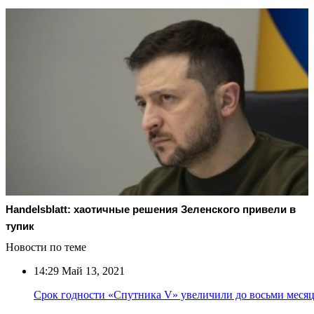
Handelsblatt: хаотичные решения Зеленского привели в
тупик
Новости по теме
14:29
Май 13, 2021
Срок годности «Спутника V» увеличили до восьми меся