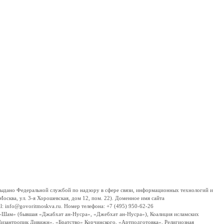
дано Федеральной службой по надзору в сфере связи, информационных технологий и
сква, ул. 3-я Хорошевская, дом 12, пом. 22). Доменное имя сайта
 info@govoritmoskva.ru. Номер телефона: +7 (495) 950-62-26
ш-Шам» (бывшая «Джабхат ан-Нусра», «Джебхат ан-Нусра»), Коалиция исламских
изантропик Дивижн», «Братство» Корчинского, «Артподготовка», Религиозная