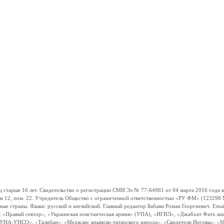
ше 16 лет. Свидетельство о регистрации СМИ Эл № 77-64961 от 04 марта 2016 года вы
ом 12, пом. 22. Учредитель Общество с ограниченной ответственностью «РУ ФМ» (123298 Мо
траны. Языки: русский и английский. Главный редактор Бабаян Роман Георгиевич. Email:
и: «Правый сектор», «Украинская повстанческая армия» (УПА), «ИГИЛ», «Джабхат Фатх а
«УНА-УНСО», «Талибан», «Меджлис крымско-татарского народа», «Свидетели Иеговы», «М