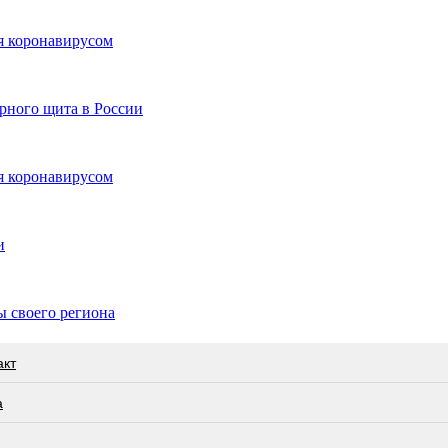
ия коронавирусом
рного щита в России
ия коронавирусом
и
ы своего региона
акт
а