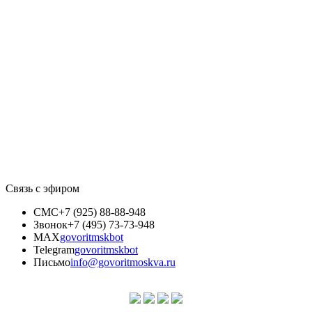
Связь с эфиром
СМС
+7 (925) 88-88-948
Звонок
+7 (495) 73-73-948
MAX
govoritmskbot
Telegram
govoritmskbot
Письмо
info@govoritmoskva.ru