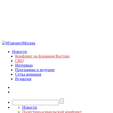
Новости
Конфликт на Ближнем Востоке
СВО
Интервью
Программы и ведущие
Сетка вещания
Редакция
Новости
Палестино-израильский конфликт