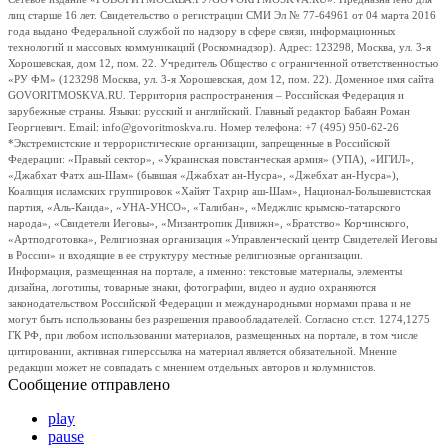
лиц старше 16 лет. Свидетельство о регистрации СМИ Эл № 77-64961 от 04 марта 2016
года выдано Федеральной службой по надзору в сфере связи, информационных
технологий и массовых коммуникаций (Роскомнадзор). Адрес: 123298, Москва, ул. 3-я
Хорошевская, дом 12, пом. 22. Учредитель Общество с ограниченной ответственностью
«РУ ФМ» (123298 Москва, ул. 3-я Хорошевская, дом 12, пом. 22). Доменное имя сайта
GOVORITMOSKVA.RU. Территория распространения – Российская Федерация и
зарубежные страны. Языки: русский и английский. Главный редактор Бабаян Роман
Георгиевич. Email: info@govoritmoskva.ru. Номер телефона: +7 (495) 950-62-26
*Экстремистские и террористические организации, запрещенные в Российской
Федерации: «Правый сектор», «Украинская повстанческая армия» (УПА), «ИГИЛ»,
«Джабхат Фатх аш-Шам» (бывшая «Джабхат ан-Нусра», «Джебхат ан-Нусра»),
Коалиция исламских группировок «Хайят Тахрир аш-Шам», Национал-Большевистская
партия, «Аль-Каида», «УНА-УНСО», «Талибан», «Меджлис крымско-татарского
народа», «Свидетели Иеговы», «Мизантропик Дивижн», «Братство» Корчинского,
«Артподготовка», Религиозная организация «Управленческий центр Свидетелей Иеговы
в России» и входящие в ее структуру местные религиозные организации.
Информация, размещенная на портале, а именно: текстовые материалы, элементы
дизайна, логотипы, товарные знаки, фотографии, видео и аудио охраняются
законодательством Российской Федерации и международными нормами права и не
могут быть использованы без разрешения правообладателей. Согласно ст.ст. 1274,1275
ГК РФ, при любом использовании материалов, размещенных на портале, в том числе
цитировании, активная гиперссылка на материал является обязательной. Мнение
редакции может не совпадать с мнением отдельных авторов и колумнистов.
Сообщение отправлено
play
pause