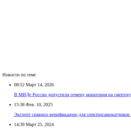
Новости по теме
08:52
Март 14, 2026
В МИДе России допустили отмену моратория на смертну
15:38
Фев. 10, 2025
Эксперт сравнил верификацию для электросамокатчиков 
14:39
Март 25, 2024