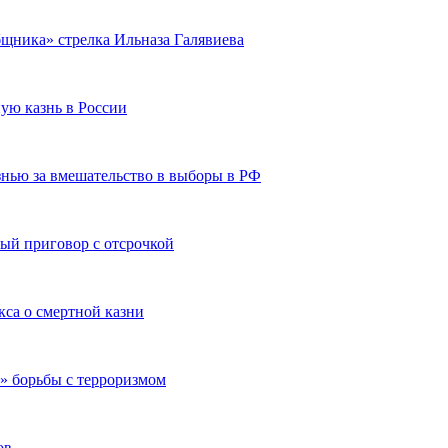
бщника» стрелка Ильназа Галявиева
ую казнь в России
нью за вмешательство в выборы в РФ
ый приговор с отсрочкой
кса о смертной казни
» борьбы с терроризмом
ов