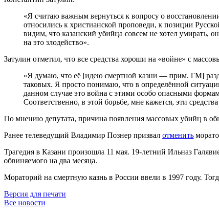
«Я считаю важным вернуться к вопросу о восстановлении 
относились к христианской проповеди, к позиции Русской
видим, что казанский убийца совсем не хотел умирать, о
на это злодейство».
Затулин отметил, что все средства хороши на «войне» с массо
«Я думаю, что её [идею смертной казни — прим. ГМ] раз
таковых. Я просто понимаю, что в определённой ситуации
данном случае это война с этими особо опасными формами
Соответственно, в этой борьбе, мне кажется, эти средств
По мнению депутата, причина появления массовых убийц в обще
Ранее телеведущий Владимир Познер призвал
отменить
морато
Трагедия в Казани произошла 11 мая. 19-летний Ильназ Галяви
обвиняемого на два месяца.
Мораторий на смертную казнь в России ввели в 1997 году. Тог
Версия для печати
Все новости