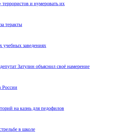
 террористов и нумеровать их
за теракты
их учебных заведениях
епутат Затулин объяснил своё намерение
в России
торий на казнь для педофилов
трельбе в школе