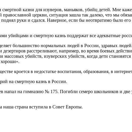
смертной казни для изуверов, маньяков, убийц детей. Мне каже
 православной церкви, ситуация зашла так далеко, что мы обяз
н поднял руки и сдался. Наверное, если бы неотвратимо было его
выми убийцами и смертную казнь поддержат все адекватные росс
деляет большинство нормальных людей в России, здравых людей
 дезертиров расстреливают, например, во время боевых действи
 массовых убийств, изуверских убийств, когда дети становятся 
а хороши».
стве кроется в недостатке воспитания, образования, в интерне
рий на смертную казнь в России.
ев напал на гимназию № 175. Погибли семеро школьников и две 
да наша страна вступила в Совет Европы.