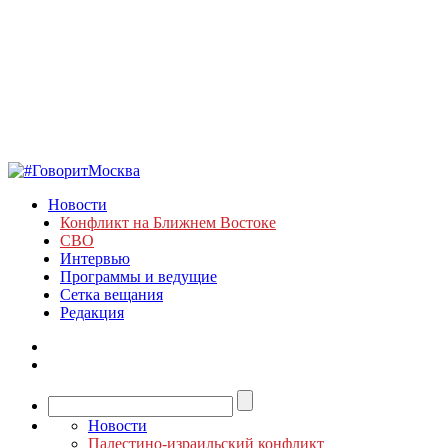
Новости
Конфликт на Ближнем Востоке
СВО
Интервью
Программы и ведущие
Сетка вещания
Редакция
Новости
Палестино-израильский конфликт