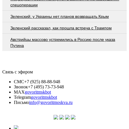
спецоперации
Зеленский: у Украины нет планов возвращать Крым
Зеленский рассказал, как прошла встреча с Трампом
Австрийцы массово устремились в Россию после указа
Путина
Связь с эфиром
СМС
+7 (925) 88-88-948
Звонок
+7 (495) 73-73-948
MAX
govoritmskbot
Telegram
govoritmskbot
Письмо
info@govoritmoskva.ru