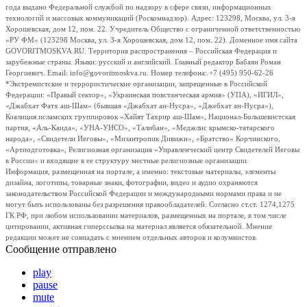
года выдано Федеральной службой по надзору в сфере связи, информационных
технологий и массовых коммуникаций (Роскомнадзор). Адрес: 123298, Москва, ул. 3-я
Хорошевская, дом 12, пом. 22. Учредитель Общество с ограниченной ответственностью
«РУ ФМ» (123298 Москва, ул. 3-я Хорошевская, дом 12, пом. 22). Доменное имя сайта
GOVORITMOSKVA.RU. Территория распространения – Российская Федерация и
зарубежные страны. Языки: русский и английский. Главный редактор Бабаян Роман
Георгиевич. Email: info@govoritmoskva.ru. Номер телефона: +7 (495) 950-62-26
*Экстремистские и террористические организации, запрещенные в Российской
Федерации: «Правый сектор», «Украинская повстанческая армия» (УПА), «ИГИЛ»,
«Джабхат Фатх аш-Шам» (бывшая «Джабхат ан-Нусра», «Джебхат ан-Нусра»),
Коалиция исламских группировок «Хайят Тахрир аш-Шам», Национал-Большевистская
партия, «Аль-Каида», «УНА-УНСО», «Талибан», «Меджлис крымско-татарского
народа», «Свидетели Иеговы», «Мизантропик Дивижн», «Братство» Корчинского,
«Артподготовка», Религиозная организация «Управленческий центр Свидетелей Иеговы
в России» и входящие в ее структуру местные религиозные организации.
Информация, размещенная на портале, а именно: текстовые материалы, элементы
дизайна, логотипы, товарные знаки, фотографии, видео и аудио охраняются
законодательством Российской Федерации и международными нормами права и не
могут быть использованы без разрешения правообладателей. Согласно ст.ст. 1274,1275
ГК РФ, при любом использовании материалов, размещенных на портале, в том числе
цитировании, активная гиперссылка на материал является обязательной. Мнение
редакции может не совпадать с мнением отдельных авторов и колумнистов.
Сообщение отправлено
play
pause
mute