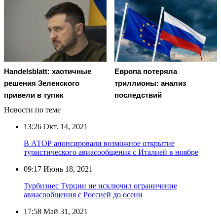
Handelsblatt: хаотичные
Европа потеряла
решения Зеленского
триллионы: анализ
привели в тупик
последствий
Новости по теме
13:26
Окт. 14, 2021
В АТОР анонсировали возможное открытие
туристического авиасообщения с Италией в ноябре
09:17
Июнь 18, 2021
Турбизнес Турции не исключил ограничение
авиасообщения с Россией до осени
17:58
Май 31, 2021