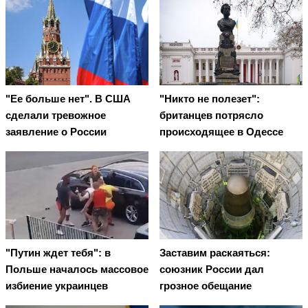
"Ее больше нет". В США
"Никто не полезет":
сделали тревожное
британцев потрясло
заявление о России
происходящее в Одессе
"Путин ждет тебя": в
Заставим раскаяться:
Польше началось массовое
союзник России дал
избиение украинцев
грозное обещание