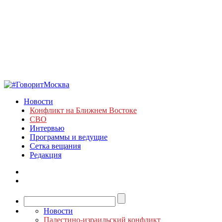
Новости
Конфликт на Ближнем Востоке
СВО
Интервью
Программы и ведущие
Сетка вещания
Редакция
Новости
Палестино-израильский конфликт