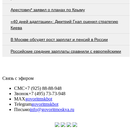
Арестович* заявил о планах по Крыму
«40 дней адаптации»: Дмитрий Гнап оценил стратегию
Киева
В Москве обсудят рост зарплат и пенсий в России
Российские средние зарплаты сравнили с европейскими
Связь с эфиром
СМС
+7 (925) 88-88-948
Звонок
+7 (495) 73-73-948
MAX
govoritmskbot
Telegram
govoritmskbot
Письмо
info@govoritmoskva.ru