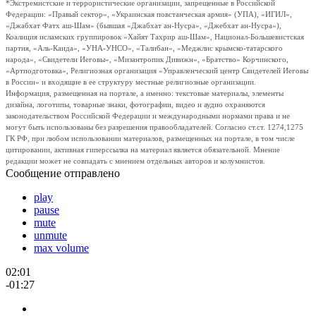
*Экстремистские и террористические организации, запрещенные в Российской
Федерации: «Правый сектор», «Украинская повстанческая армия» (УПА), «ИГИЛ»,
«Джабхат Фатх аш-Шам» (бывшая «Джабхат ан-Нусра», «Джебхат ан-Нусра»),
Коалиция исламских группировок «Хайят Тахрир аш-Шам», Национал-Большевистская
партия, «Аль-Каида», «УНА-УНСО», «Талибан», «Меджлис крымско-татарского
народа», «Свидетели Иеговы», «Мизантропик Дивижн», «Братство» Корчинского,
«Артподготовка», Религиозная организация «Управленческий центр Свидетелей Иеговы
в России» и входящие в ее структуру местные религиозные организации.
Информация, размещенная на портале, а именно: текстовые материалы, элементы
дизайна, логотипы, товарные знаки, фотографии, видео и аудио охраняются
законодательством Российской Федерации и международными нормами права и не
могут быть использованы без разрешения правообладателей. Согласно ст.ст. 1274,1275
ГК РФ, при любом использовании материалов, размещенных на портале, в том числе
цитировании, активная гиперссылка на материал является обязательной. Мнение
редакции может не совпадать с мнением отдельных авторов и колумнистов.
Сообщение отправлено
play
pause
mute
unmute
max volume
02:01
-01:27