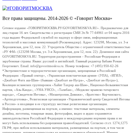
Все права защищены. 2014-2026 © «Говорит Москва»
Сетевое издание «ГОВОРИТМОСКВА.РУ/GOVORITMOSKVA.RU». Предназначено для
лиц старше 16 лет. Свидетельство о регистрации СМИ Эл № 77-64961 от 04 марта 2016
года выдано Федеральной службой по надзору в сфере связи, информационных
технологий и массовых коммуникаций (Роскомнадзор). Адрес: 123298, Москва, ул. 3-я
Хорошевская, дом 12, пом. 22. Учредитель Общество с ограниченной ответственностью
«РУ ФМ» (123298 Москва, ул. 3-я Хорошевская, дом 12, пом. 22). Доменное имя сайта
GOVORITMOSKVA.RU. Территория распространения – Российская Федерация и
зарубежные страны. Языки: русский и английский. Главный редактор Бабаян Роман
Георгиевич. Email: info@govoritmoskva.ru. Номер телефона: +7 (495) 950-62-26
*Экстремистские и террористические организации, запрещенные в Российской
Федерации: «Правый сектор», «Украинская повстанческая армия» (УПА), «ИГИЛ»,
«Джабхат Фатх аш-Шам» (бывшая «Джабхат ан-Нусра», «Джебхат ан-Нусра»),
Коалиция исламских группировок «Хайят Тахрир аш-Шам», Национал-Большевистская
партия, «Аль-Каида», «УНА-УНСО», «Талибан», «Меджлис крымско-татарского
народа», «Свидетели Иеговы», «Мизантропик Дивижн», «Братство» Корчинского,
«Артподготовка», Религиозная организация «Управленческий центр Свидетелей Иеговы
в России» и входящие в ее структуру местные религиозные организации.
Информация, размещенная на портале, а именно: текстовые материалы, элементы
дизайна, логотипы, товарные знаки, фотографии, видео и аудио охраняются
законодательством Российской Федерации и международными нормами права и не
могут быть использованы без разрешения правообладателей. Согласно ст.ст. 1274,1275
ГК РФ, при любом использовании материалов, размещенных на портале, в том числе
цитировании, активная гиперссылка на материал является обязательной. Мнение