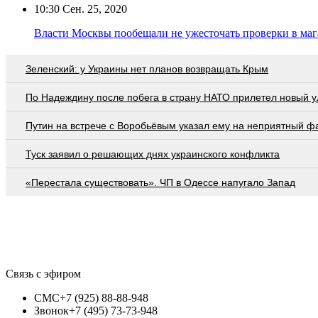
10:30
Сен. 25, 2020
Власти Москвы пообещали не ужесточать проверки в маг
Зеленский: у Украины нет планов возвращать Крым
По Надеждину после побега в страну НАТО прилетел новый у
Путин на встрече с Воробьёвым указал ему на неприятный ф
Туск заявил о решающих днях украинского конфликта
«Перестала существовать». ЧП в Одессе напугало Запад
Связь с эфиром
СМС
+7 (925) 88-88-948
Звонок
+7 (495) 73-73-948