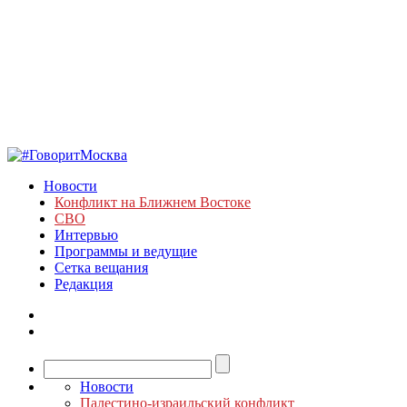
Новости
Конфликт на Ближнем Востоке
СВО
Интервью
Программы и ведущие
Сетка вещания
Редакция
Новости
Палестино-израильский конфликт