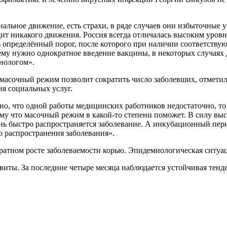
альное движение, есть страхи, в ряде случаев они избыточные у 
ходит никакого движения. Россия всегда отличалась высоким ур
ть определённый порог, после которого при наличии соответству
 ему нужно однократное введение вакцины, в некоторых случаях
нологом».
 масочный режим позволит сократить число заболевших, отметил
ия социальных услуг.
о, что одной работы медицинских работников недостаточно, то е
ому что масочный режим в какой-то степени поможет. В силу выс
ень быстро распространяется заболевание. А инкубационный пер
о распространения заболевания».
атном росте заболеваемости корью. Эпидемиологическая ситуац
иты. За последние четыре месяца наблюдается устойчивая тенд