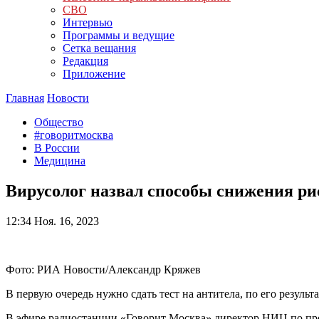
СВО
Интервью
Программы и ведущие
Сетка вещания
Редакция
Приложение
Главная
Новости
Общество
#говоритмосква
В России
Медицина
Вирусолог назвал способы снижения ри
12:34
Ноя. 16, 2023
Фото: РИА Новости/Александр Кряжев
В первую очередь нужно сдать тест на антитела, по его резуль
В эфире радиостанции «Говорит Москва» директор НИЦ по про