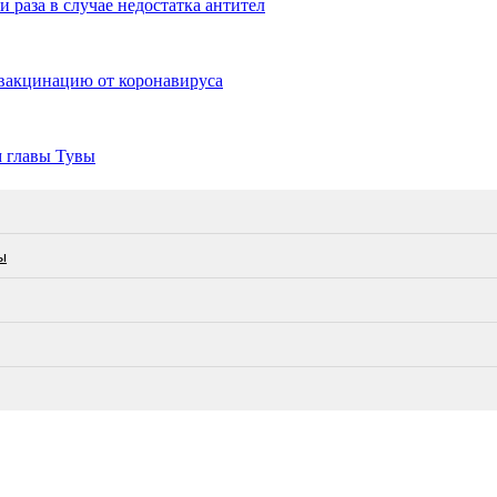
 раза в случае недостатка антител
 вакцинацию от коронавируса
м главы Тувы
ы