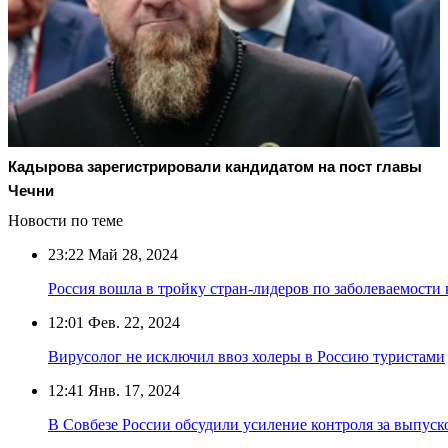
Кадырова зарегистрировали кандидатом на пост главы
Чечни
Новости по теме
23:22
Май 28, 2024
Россия вошла в тройку стран-лидеров по заболеваемости
12:01
Фев. 22, 2024
Вирусолог не исключил ввоз холеры в Россию туристами
12:41
Янв. 17, 2024
В Совбезе России обсудили усиление контроля за выпус