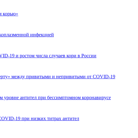
м корью»
икоплазменной инфекцией
ID-19 и ростом числа случаев кори в России
черту» между привитыми и непривитыми от COVID-19
ом уровне антител при бессимптомном коронавирусе
COVID-19 при низких титрах антител