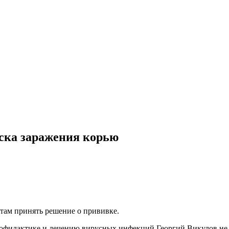
ска заражения корью
татам принять решение о прививке.
филактике и лечению вирусных инфекций Георгий Викулов не у