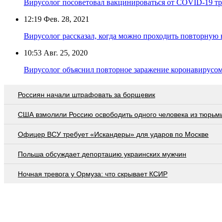
Вирусолог посоветовал вакцинироваться от COVID-19 три
12:19
Фев. 28, 2021
Вирусолог рассказал, когда можно проходить повторную
10:53
Авг. 25, 2020
Вирусолог объяснил повторное заражение коронавирусо
Россиян начали штрафовать за борщевик
США взмолили Россию освободить одного человека из тюрьм
Офицер ВСУ требует «Искандеры» для ударов по Москве
Польша обсуждает депортацию украинских мужчин
Ночная тревога у Ормуза: что скрывает КСИР