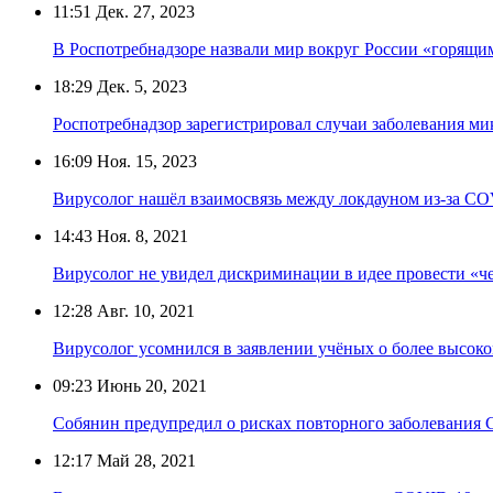
11:51
Дек. 27, 2023
В Роспотребнадзоре назвали мир вокруг России «горящи
18:29
Дек. 5, 2023
Роспотребнадзор зарегистрировал случаи заболевания м
16:09
Ноя. 15, 2023
Вирусолог нашёл взаимосвязь между локдауном из-за COV
14:43
Ноя. 8, 2021
Вирусолог не увидел дискриминации в идее провести «
12:28
Авг. 10, 2021
Вирусолог усомнился в заявлении учёных о более высок
09:23
Июнь 20, 2021
Собянин предупредил о рисках повторного заболевания 
12:17
Май 28, 2021