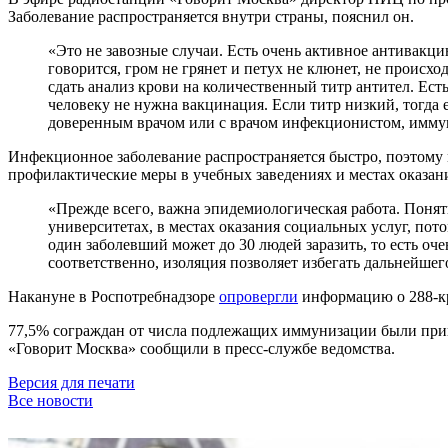
Заболевание распространяется внутри страны, пояснил он.
«Это не завозные случаи. Есть очень активное антивакцин
говорится, гром не грянет и петух не клюнет, не проис
сдать анализ крови на количественный титр антител. Ес
человеку не нужна вакцинация. Если титр низкий, тогда
доверенным врачом или с врачом инфекционистом, имму
Инфекционное заболевание распространяется быстро, поэтому
профилактические меры в учебных заведениях и местах оказан
«Прежде всего, важна эпидемиологическая работа. Понятн
университетах, в местах оказания социальных услуг, пот
один заболевший может до 30 людей заразить, то есть оч
соответственно, изоляция позволяет избегать дальнейшег
Накануне в Роспотребнадзоре
опровергли
информацию о 288-кр
77,5% сограждан от числа подлежащих иммунизации были прив
«Говорит Москва» сообщили в пресс-службе ведомства.
Версия для печати
Все новости