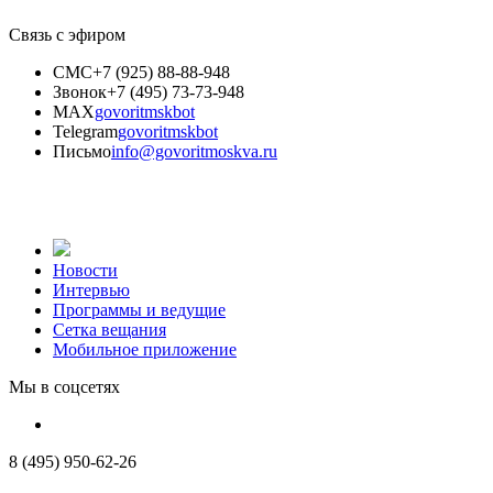
Связь с эфиром
СМС
+7 (925) 88-88-948
Звонок
+7 (495) 73-73-948
MAX
govoritmskbot
Telegram
govoritmskbot
Письмо
info@govoritmoskva.ru
Новости
Интервью
Программы и ведущие
Сетка вещания
Мобильное приложение
Мы в соцсетях
8 (495) 950-62-26