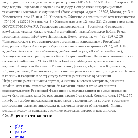
лиц старше 16 лет. Свидетельство о регистрации СМИ Эл № 77-64961 от 04 марта 2016
года выдано Федеральной службой по надзору в сфере связи, информационных
технологий и массовых коммуникаций (Роскомнадзор). Адрес: 123298, Москва, ул. 3-я
Хорошевская, дом 12, пом. 22. Учредитель Общество с ограниченной ответственностью
«РУ ФМ» (123298 Москва, ул. 3-я Хорошевская, дом 12, пом. 22). Доменное имя сайта
GOVORITMOSKVA.RU. Территория распространения – Российская Федерация и
зарубежные страны. Языки: русский и английский. Главный редактор Бабаян Роман
Георгиевич. Email: info@govoritmoskva.ru. Номер телефона: +7 (495) 950-62-26
*Экстремистские и террористические организации, запрещенные в Российской
Федерации: «Правый сектор», «Украинская повстанческая армия» (УПА), «ИГИЛ»,
«Джабхат Фатх аш-Шам» (бывшая «Джабхат ан-Нусра», «Джебхат ан-Нусра»),
Коалиция исламских группировок «Хайят Тахрир аш-Шам», Национал-Большевистская
партия, «Аль-Каида», «УНА-УНСО», «Талибан», «Меджлис крымско-татарского
народа», «Свидетели Иеговы», «Мизантропик Дивижн», «Братство» Корчинского,
«Артподготовка», Религиозная организация «Управленческий центр Свидетелей Иеговы
в России» и входящие в ее структуру местные религиозные организации.
Информация, размещенная на портале, а именно: текстовые материалы, элементы
дизайна, логотипы, товарные знаки, фотографии, видео и аудио охраняются
законодательством Российской Федерации и международными нормами права и не
могут быть использованы без разрешения правообладателей. Согласно ст.ст. 1274,1275
ГК РФ, при любом использовании материалов, размещенных на портале, в том числе
цитировании, активная гиперссылка на материал является обязательной. Мнение
редакции может не совпадать с мнением отдельных авторов и колумнистов.
Сообщение отправлено
play
pause
mute