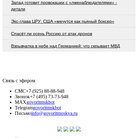
Запад готовит провокации с «лженаблюдателями» -
детали
Экс-глава ЦРУ: США «мечутся как пьяный боксер»
Спасёт ли осень Россию от атак дронов
Взрывчатка в небе над Германией: что скрывает МВД
Связь с эфиром
СМС
+7 (925) 88-88-948
Звонок
+7 (495) 73-73-948
MAX
govoritmskbot
Telegram
govoritmskbot
Письмо
info@govoritmoskva.ru