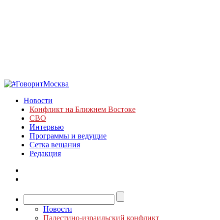
Новости
Конфликт на Ближнем Востоке
СВО
Интервью
Программы и ведущие
Сетка вещания
Редакция
Новости
Палестино-израильский конфликт