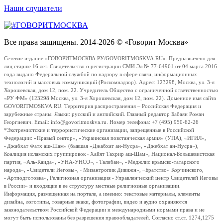
Наши слушатели
Все права защищены. 2014-2026 © «Говорит Москва»
Сетевое издание «ГОВОРИТМОСКВА.РУ/GOVORITMOSKVA.RU». Предназначено для
лиц старше 16 лет. Свидетельство о регистрации СМИ Эл № 77-64961 от 04 марта 2016
года выдано Федеральной службой по надзору в сфере связи, информационных
технологий и массовых коммуникаций (Роскомнадзор). Адрес: 123298, Москва, ул. 3-я
Хорошевская, дом 12, пом. 22. Учредитель Общество с ограниченной ответственностью
«РУ ФМ» (123298 Москва, ул. 3-я Хорошевская, дом 12, пом. 22). Доменное имя сайта
GOVORITMOSKVA.RU. Территория распространения – Российская Федерация и
зарубежные страны. Языки: русский и английский. Главный редактор Бабаян Роман
Георгиевич. Email: info@govoritmoskva.ru. Номер телефона: +7 (495) 950-62-26
*Экстремистские и террористические организации, запрещенные в Российской
Федерации: «Правый сектор», «Украинская повстанческая армия» (УПА), «ИГИЛ»,
«Джабхат Фатх аш-Шам» (бывшая «Джабхат ан-Нусра», «Джебхат ан-Нусра»),
Коалиция исламских группировок «Хайят Тахрир аш-Шам», Национал-Большевистская
партия, «Аль-Каида», «УНА-УНСО», «Талибан», «Меджлис крымско-татарского
народа», «Свидетели Иеговы», «Мизантропик Дивижн», «Братство» Корчинского,
«Артподготовка», Религиозная организация «Управленческий центр Свидетелей Иеговы
в России» и входящие в ее структуру местные религиозные организации.
Информация, размещенная на портале, а именно: текстовые материалы, элементы
дизайна, логотипы, товарные знаки, фотографии, видео и аудио охраняются
законодательством Российской Федерации и международными нормами права и не
могут быть использованы без разрешения правообладателей. Согласно ст.ст. 1274,1275