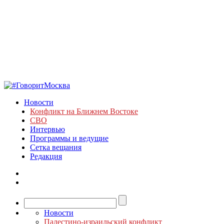
Новости
Конфликт на Ближнем Востоке
СВО
Интервью
Программы и ведущие
Сетка вещания
Редакция
Новости
Палестино-израильский конфликт