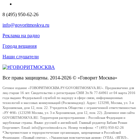
8 (495) 950-62-26
info@govoritmoskva.ru
Реклама на радио
Города вещания
Наши слушатели
Все права защищены. 2014-2026 © «Говорит Москва»
Сетевое издание «ГОВОРИТМОСКВА.РУ/GOVORITMOSKVA.RU». Предназначено для
лиц старше 16 лет. Свидетельство о регистрации СМИ Эл № 77-64961 от 04 марта 2016
года выдано Федеральной службой по надзору в сфере связи, информационных
технологий и массовых коммуникаций (Роскомнадзор). Адрес: 123298, Москва, ул. 3-я
Хорошевская, дом 12, пом. 22. Учредитель Общество с ограниченной ответственностью
«РУ ФМ» (123298 Москва, ул. 3-я Хорошевская, дом 12, пом. 22). Доменное имя сайта
GOVORITMOSKVA.RU. Территория распространения – Российская Федерация и
зарубежные страны. Языки: русский и английский. Главный редактор Бабаян Роман
Георгиевич. Email: info@govoritmoskva.ru. Номер телефона: +7 (495) 950-62-26
*Экстремистские и террористические организации, запрещенные в Российской
Федерации: «Правый сектор», «Украинская повстанческая армия» (УПА), «ИГИЛ»,