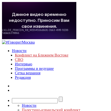
Новости
Конфликт на Ближнем Востоке
СВО
Интервью
Программы и ведущие
Сетка вещания
Редакция
Новости
Палестино-израильский конфликт