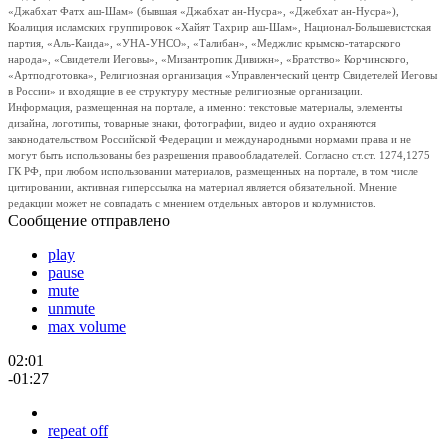
«Джабхат Фатх аш-Шам» (бывшая «Джабхат ан-Нусра», «Джебхат ан-Нусра»),
Коалиция исламских группировок «Хайят Тахрир аш-Шам», Национал-Большевистская
партия, «Аль-Каида», «УНА-УНСО», «Талибан», «Меджлис крымско-татарского
народа», «Свидетели Иеговы», «Мизантропик Дивижн», «Братство» Корчинского,
«Артподготовка», Религиозная организация «Управленческий центр Свидетелей Иеговы
в России» и входящие в ее структуру местные религиозные организации.
Информация, размещенная на портале, а именно: текстовые материалы, элементы
дизайна, логотипы, товарные знаки, фотографии, видео и аудио охраняются
законодательством Российской Федерации и международными нормами права и не
могут быть использованы без разрешения правообладателей. Согласно ст.ст. 1274,1275
ГК РФ, при любом использовании материалов, размещенных на портале, в том числе
цитировании, активная гиперссылка на материал является обязательной. Мнение
редакции может не совпадать с мнением отдельных авторов и колумнистов.
Сообщение отправлено
play
pause
mute
unmute
max volume
02:01
-01:27
repeat off