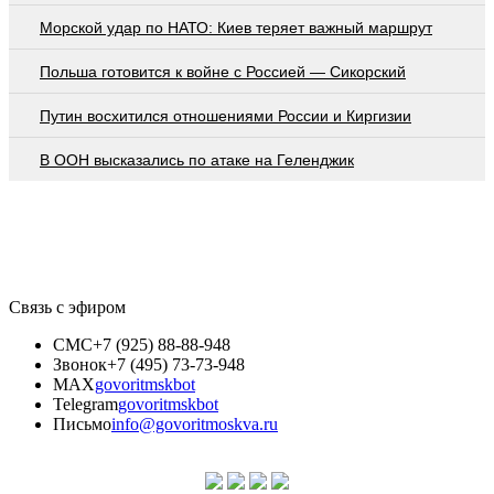
Морской удар по НАТО: Киев теряет важный маршрут
Польша готовится к войне с Россией — Сикорский
Путин восхитился отношениями России и Киргизии
В ООН высказались по атаке на Геленджик
Связь с эфиром
СМС
+7 (925) 88-88-948
Звонок
+7 (495) 73-73-948
MAX
govoritmskbot
Telegram
govoritmskbot
Письмо
info@govoritmoskva.ru