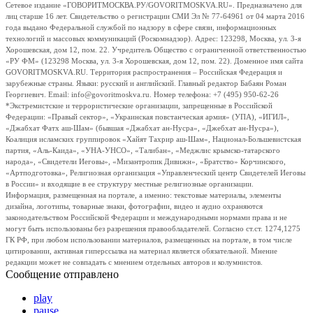
Сетевое издание «ГОВОРИТМОСКВА.РУ/GOVORITMOSKVA.RU». Предназначено для
лиц старше 16 лет. Свидетельство о регистрации СМИ Эл № 77-64961 от 04 марта 2016
года выдано Федеральной службой по надзору в сфере связи, информационных
технологий и массовых коммуникаций (Роскомнадзор). Адрес: 123298, Москва, ул. 3-я
Хорошевская, дом 12, пом. 22. Учредитель Общество с ограниченной ответственностью
«РУ ФМ» (123298 Москва, ул. 3-я Хорошевская, дом 12, пом. 22). Доменное имя сайта
GOVORITMOSKVA.RU. Территория распространения – Российская Федерация и
зарубежные страны. Языки: русский и английский. Главный редактор Бабаян Роман
Георгиевич. Email: info@govoritmoskva.ru. Номер телефона: +7 (495) 950-62-26
*Экстремистские и террористические организации, запрещенные в Российской
Федерации: «Правый сектор», «Украинская повстанческая армия» (УПА), «ИГИЛ»,
«Джабхат Фатх аш-Шам» (бывшая «Джабхат ан-Нусра», «Джебхат ан-Нусра»),
Коалиция исламских группировок «Хайят Тахрир аш-Шам», Национал-Большевистская
партия, «Аль-Каида», «УНА-УНСО», «Талибан», «Меджлис крымско-татарского
народа», «Свидетели Иеговы», «Мизантропик Дивижн», «Братство» Корчинского,
«Артподготовка», Религиозная организация «Управленческий центр Свидетелей Иеговы
в России» и входящие в ее структуру местные религиозные организации.
Информация, размещенная на портале, а именно: текстовые материалы, элементы
дизайна, логотипы, товарные знаки, фотографии, видео и аудио охраняются
законодательством Российской Федерации и международными нормами права и не
могут быть использованы без разрешения правообладателей. Согласно ст.ст. 1274,1275
ГК РФ, при любом использовании материалов, размещенных на портале, в том числе
цитировании, активная гиперссылка на материал является обязательной. Мнение
редакции может не совпадать с мнением отдельных авторов и колумнистов.
Сообщение отправлено
play
pause