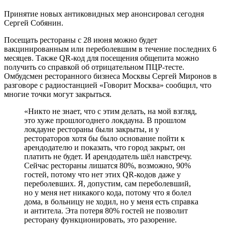
Принятие новых антиковидных мер анонсировал сегодня
Сергей Собянин.
Посещать рестораны с 28 июня можно будет
вакцинированным или переболевшим в течение последних 6
месяцев. Также QR-код для посещения общепита можно
получить со справкой об отрицательном ПЦР-тесте.
Омбудсмен ресторанного бизнеса Москвы Сергей Миронов в
разговоре с радиостанцией «Говорит Москва» сообщил, что
многие точки могут закрыться.
«Никто не знает, что с этим делать, на мой взгляд,
это хуже прошлогоднего локдауна. В прошлом
локдауне рестораны были закрыты, и у
рестораторов хотя бы было основание пойти к
арендодателю и показать, что город закрыт, он
платить не будет. И арендодатель шёл навстречу.
Сейчас рестораны лишатся 80%, возможно, 90%
гостей, потому что нет этих QR-кодов даже у
переболевших. Я, допустим, сам переболевший,
но у меня нет никакого кода, потому что я болел
дома, в больницу не ходил, но у меня есть справка
и антитела. Эта потеря 80% гостей не позволит
ресторану функционировать, это разорение.