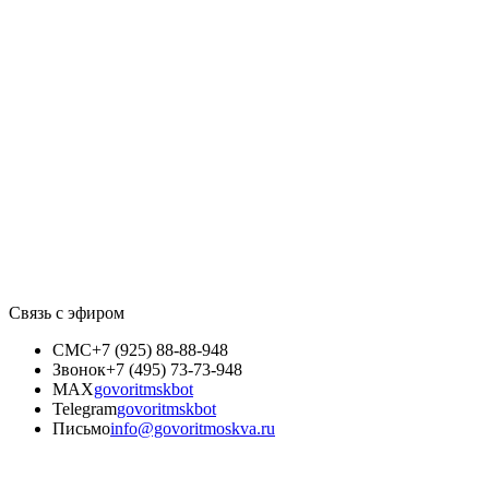
Связь с эфиром
СМС
+7 (925) 88-88-948
Звонок
+7 (495) 73-73-948
MAX
govoritmskbot
Telegram
govoritmskbot
Письмо
info@govoritmoskva.ru