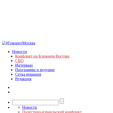
Новости
Конфликт на Ближнем Востоке
СВО
Интервью
Программы и ведущие
Сетка вещания
Редакция
Новости
Палестино-израильский конфликт