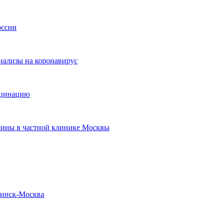
оссии
нализы на коронавирус
кцинацию
щины в частной клинике Москвы
бинск-Москва