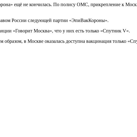
она» ещё не кончилась. По полису ОМС, прикрепление к Москве
дравом России следующей партии «ЭпиВакКороны».
ции «Говорит Москва», что у них есть только «Спутник V».
им образом, в Москве оказалась доступна вакцинация только «С