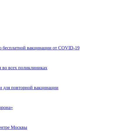
а о бесплатной вакцинации от COVID-19
н во всех поликлиниках
и для повторной вакцинации
орона»
центре Москвы