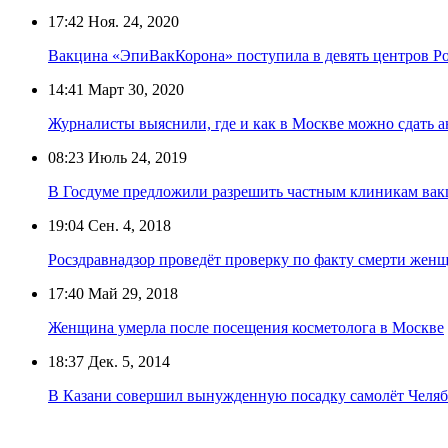
17:42
Ноя. 24, 2020
Вакцина «ЭпиВакКорона» поступила в девять центров Р
14:41
Март 30, 2020
Журналисты выяснили, где и как в Москве можно сдать а
08:23
Июль 24, 2019
В Госдуме предложили разрешить частным клиникам ва
19:04
Сен. 4, 2018
Росздравнадзор проведёт проверку по факту смерти жен
17:40
Май 29, 2018
Женщина умерла после посещения косметолога в Москве
18:37
Дек. 5, 2014
В Казани совершил вынужденную посадку самолёт Челя