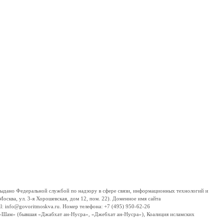
дано Федеральной службой по надзору в сфере связи, информационных технологий и
сква, ул. 3-я Хорошевская, дом 12, пом. 22). Доменное имя сайта
 info@govoritmoskva.ru. Номер телефона: +7 (495) 950-62-26
ш-Шам» (бывшая «Джабхат ан-Нусра», «Джебхат ан-Нусра»), Коалиция исламских