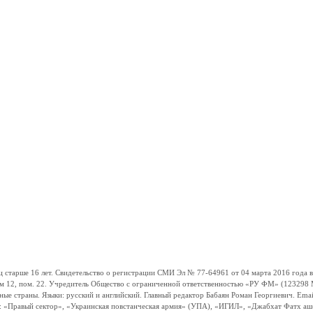
ше 16 лет. Свидетельство о регистрации СМИ Эл № 77-64961 от 04 марта 2016 года вы
ом 12, пом. 22. Учредитель Общество с ограниченной ответственностью «РУ ФМ» (123298 Мо
траны. Языки: русский и английский. Главный редактор Бабаян Роман Георгиевич. Email:
и: «Правый сектор», «Украинская повстанческая армия» (УПА), «ИГИЛ», «Джабхат Фатх а