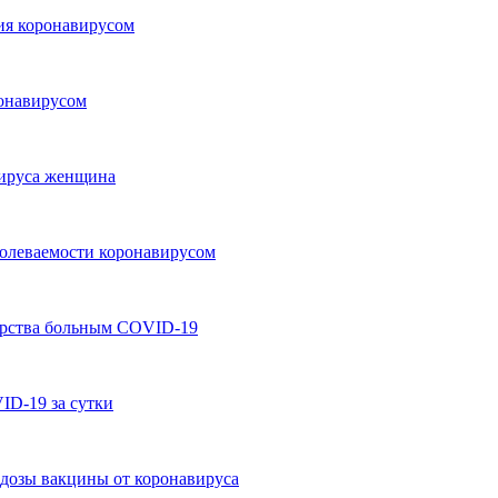
ния коронавирусом
ронавирусом
вируса женщина
болеваемости коронавирусом
карства больным COVID-19
ID-19 за сутки
дозы вакцины от коронавируса