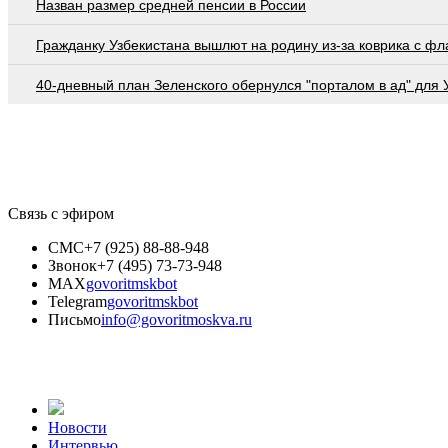
Назван размер средней пенсии в России
Гражданку Узбекистана вышлют на родину из-за коврика с ф
40-дневный план Зеленского обернулся "порталом в ад" для
Связь с эфиром
СМС
+7 (925) 88-88-948
Звонок
+7 (495) 73-73-948
MAX
govoritmskbot
Telegram
govoritmskbot
Письмо
info@govoritmoskva.ru
Новости
Интервью