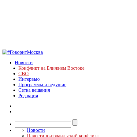
Новости
Конфликт на Ближнем Востоке
СВО
Интервью
Программы и ведущие
Сетка вещания
Редакция
Новости
Палестино-израильский конфликт