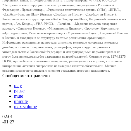
Георгиевич. Email: info@govoritmoskva.ru. Номер телефона: +7 (495) 950-62-26
*Экстремистские и террористические организации, запрещенные в Российской
Федерации: «Правый сектор», «Украинская повстанческая армия» (УПА), «ИГИЛ»,
«Джабхат Фатх аш-Шам» (бывшая «Джабхат ан-Нусра», «Джебхат ан-Нусра»),
Коалиция исламских группировок «Хайят Тахрир аш-Шам», Национал-Большевистская
партия, «Аль-Каида», «УНА-УНСО», «Талибан», «Меджлис крымско-татарского
народа», «Свидетели Иеговы», «Мизантропик Дивижн», «Братство» Корчинского,
«Артподготовка», Религиозная организация «Управленческий центр Свидетелей Иеговы
в России» и входящие в ее структуру местные религиозные организации.
Информация, размещенная на портале, а именно: текстовые материалы, элементы
дизайна, логотипы, товарные знаки, фотографии, видео и аудио охраняются
законодательством Российской Федерации и международными нормами права и не
могут быть использованы без разрешения правообладателей. Согласно ст.ст. 1274,1275
ГК РФ, при любом использовании материалов, размещенных на портале, в том числе
цитировании, активная гиперссылка на материал является обязательной. Мнение
редакции может не совпадать с мнением отдельных авторов и колумнистов.
Сообщение отправлено
play
pause
mute
unmute
max volume
02:01
-01:27