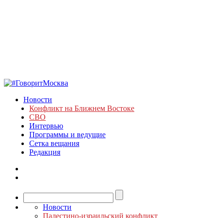
Новости
Конфликт на Ближнем Востоке
СВО
Интервью
Программы и ведущие
Сетка вещания
Редакция
Новости
Палестино-израильский конфликт