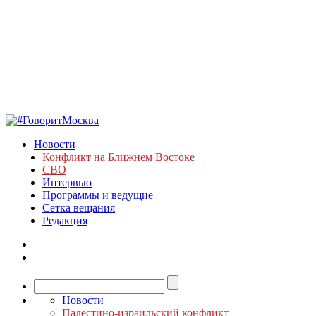
Новости
Конфликт на Ближнем Востоке
СВО
Интервью
Программы и ведущие
Сетка вещания
Редакция
Новости
Палестино-израильский конфликт