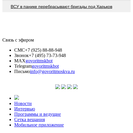
ВСУ в панике перебрасывают бригады под Харьков
Связь с эфиром
СМС
+7 (925) 88-88-948
Звонок
+7 (495) 73-73-948
MAX
govoritmskbot
Telegram
govoritmskbot
Письмо
info@govoritmoskva.ru
Новости
Интервью
Программы и ведущие
Сетка вещания
Мобильное приложение