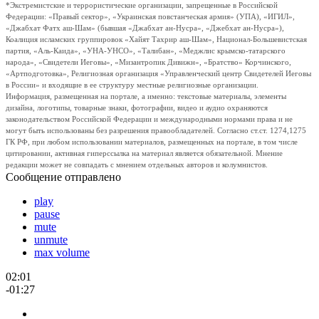
*Экстремистские и террористические организации, запрещенные в Российской
Федерации: «Правый сектор», «Украинская повстанческая армия» (УПА), «ИГИЛ»,
«Джабхат Фатх аш-Шам» (бывшая «Джабхат ан-Нусра», «Джебхат ан-Нусра»),
Коалиция исламских группировок «Хайят Тахрир аш-Шам», Национал-Большевистская
партия, «Аль-Каида», «УНА-УНСО», «Талибан», «Меджлис крымско-татарского
народа», «Свидетели Иеговы», «Мизантропик Дивижн», «Братство» Корчинского,
«Артподготовка», Религиозная организация «Управленческий центр Свидетелей Иеговы
в России» и входящие в ее структуру местные религиозные организации.
Информация, размещенная на портале, а именно: текстовые материалы, элементы
дизайна, логотипы, товарные знаки, фотографии, видео и аудио охраняются
законодательством Российской Федерации и международными нормами права и не
могут быть использованы без разрешения правообладателей. Согласно ст.ст. 1274,1275
ГК РФ, при любом использовании материалов, размещенных на портале, в том числе
цитировании, активная гиперссылка на материал является обязательной. Мнение
редакции может не совпадать с мнением отдельных авторов и колумнистов.
Сообщение отправлено
play
pause
mute
unmute
max volume
02:01
-01:27