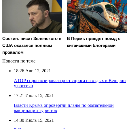
Соскин: визит Зеленского в
В Пермь приедет поезд с
США оказался полным
китайскими блогерами
провалом
Новости по теме
18:26
Авг. 12, 2021
АТОР спрогнозировала рост спроса на отдых в Венгрии
у россиян
17:21
Июль 15, 2021
Власти Крыма опровергли планы по обязательной
вакцинации туристов
14:30
Июль 15, 2021