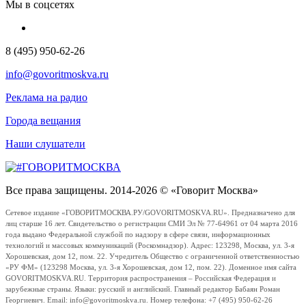
Мы в соцсетях
8 (495) 950-62-26
info@govoritmoskva.ru
Реклама на радио
Города вещания
Наши слушатели
Все права защищены. 2014-2026 © «Говорит Москва»
Сетевое издание «ГОВОРИТМОСКВА.РУ/GOVORITMOSKVA.RU». Предназначено для
лиц старше 16 лет. Свидетельство о регистрации СМИ Эл № 77-64961 от 04 марта 2016
года выдано Федеральной службой по надзору в сфере связи, информационных
технологий и массовых коммуникаций (Роскомнадзор). Адрес: 123298, Москва, ул. 3-я
Хорошевская, дом 12, пом. 22. Учредитель Общество с ограниченной ответственностью
«РУ ФМ» (123298 Москва, ул. 3-я Хорошевская, дом 12, пом. 22). Доменное имя сайта
GOVORITMOSKVA.RU. Территория распространения – Российская Федерация и
зарубежные страны. Языки: русский и английский. Главный редактор Бабаян Роман
Георгиевич. Email: info@govoritmoskva.ru. Номер телефона: +7 (495) 950-62-26