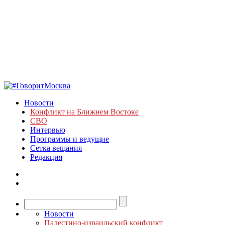
Новости
Конфликт на Ближнем Востоке
СВО
Интервью
Программы и ведущие
Сетка вещания
Редакция
Новости
Палестино-израильский конфликт