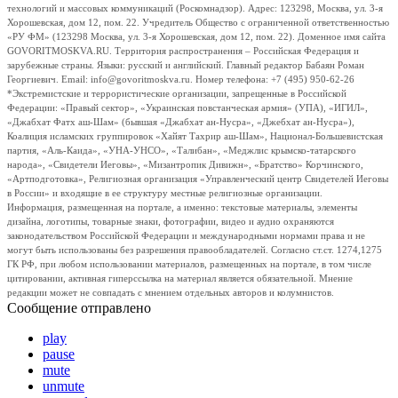
технологий и массовых коммуникаций (Роскомнадзор). Адрес: 123298, Москва, ул. 3-я
Хорошевская, дом 12, пом. 22. Учредитель Общество с ограниченной ответственностью
«РУ ФМ» (123298 Москва, ул. 3-я Хорошевская, дом 12, пом. 22). Доменное имя сайта
GOVORITMOSKVA.RU. Территория распространения – Российская Федерация и
зарубежные страны. Языки: русский и английский. Главный редактор Бабаян Роман
Георгиевич. Email: info@govoritmoskva.ru. Номер телефона: +7 (495) 950-62-26
*Экстремистские и террористические организации, запрещенные в Российской
Федерации: «Правый сектор», «Украинская повстанческая армия» (УПА), «ИГИЛ»,
«Джабхат Фатх аш-Шам» (бывшая «Джабхат ан-Нусра», «Джебхат ан-Нусра»),
Коалиция исламских группировок «Хайят Тахрир аш-Шам», Национал-Большевистская
партия, «Аль-Каида», «УНА-УНСО», «Талибан», «Меджлис крымско-татарского
народа», «Свидетели Иеговы», «Мизантропик Дивижн», «Братство» Корчинского,
«Артподготовка», Религиозная организация «Управленческий центр Свидетелей Иеговы
в России» и входящие в ее структуру местные религиозные организации.
Информация, размещенная на портале, а именно: текстовые материалы, элементы
дизайна, логотипы, товарные знаки, фотографии, видео и аудио охраняются
законодательством Российской Федерации и международными нормами права и не
могут быть использованы без разрешения правообладателей. Согласно ст.ст. 1274,1275
ГК РФ, при любом использовании материалов, размещенных на портале, в том числе
цитировании, активная гиперссылка на материал является обязательной. Мнение
редакции может не совпадать с мнением отдельных авторов и колумнистов.
Сообщение отправлено
play
pause
mute
unmute