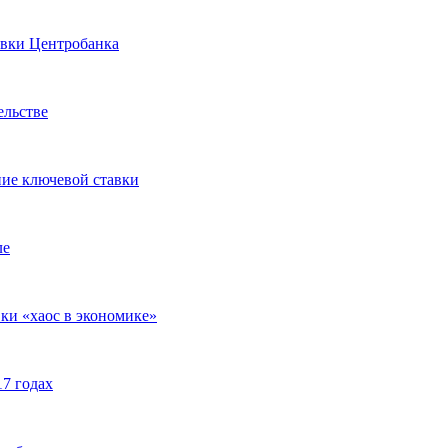
авки Центробанка
ельстве
ие ключевой ставки
ле
ки «хаос в экономике»
17 годах