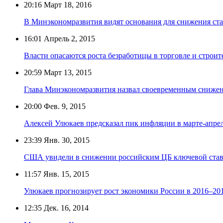
20:16
Март 18, 2016
В Минэкономразвития видят основания для снижения ст
16:01
Апрель 2, 2015
Власти опасаются роста безработицы в торговле и строит
20:59
Март 13, 2015
Глава Минэкономразвития назвал своевременным снижен
20:00
Фев. 9, 2015
Алексей Улюкаев предсказал пик инфляции в марте-апре
23:39
Янв. 30, 2015
США увидели в снижении российским ЦБ ключевой став
11:57
Янв. 15, 2015
Улюкаев прогнозирует рост экономики России в 2016–20
12:35
Дек. 16, 2014