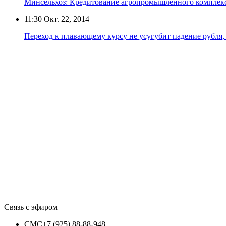
Минсельхоз: Кредитование агропромышленного комплекс
11:30
Окт. 22, 2014
Переход к плавающему курсу не усугубит падение рубля,
Связь с эфиром
СМС
+7 (925) 88-88-948